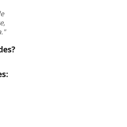
de
e,
."
des?
es: