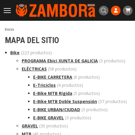
Buscar
Inicio
MAPA DEL SITIO
Bike
(223 productos)
PROGRAMA Ebici XUNTA DE GALICIA
(3 productos)
ELÉCTRICAS
(58 productos)
E-BIKE CARRETERA
(6 productos)
E-Triciclos
(4 productos)
E-Bike MTB Rígida
(5 productos)
E-Bike MTB Doble Suspensión
(37 productos)
E-BIKE URBAN/CIUDAD
(3 productos)
E-BIKE GRAVEL
(3 productos)
GRAVEL
(30 productos)
MTB
(40 productos)