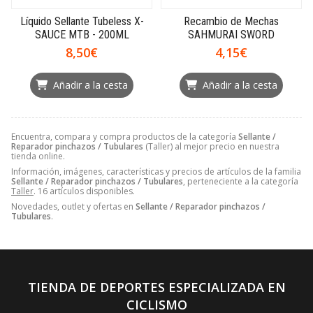
Líquido Sellante Tubeless X-
Recambio de Mechas
SAUCE MTB - 200ML
SAHMURAI SWORD
8,50€
4,15€
Añadir a la cesta
Añadir a la cesta
Encuentra, compara y compra productos de la categoría
Sellante /
Reparador pinchazos / Tubulares
(Taller) al mejor precio en nuestra
tienda online.
Información, imágenes, características y precios de artículos de la familia
Sellante / Reparador pinchazos / Tubulares
, perteneciente a la categoría
Taller
. 16 artículos disponibles.
Novedades, outlet y ofertas en
Sellante / Reparador pinchazos /
Tubulares
.
TIENDA DE DEPORTES ESPECIALIZADA EN
CICLISMO