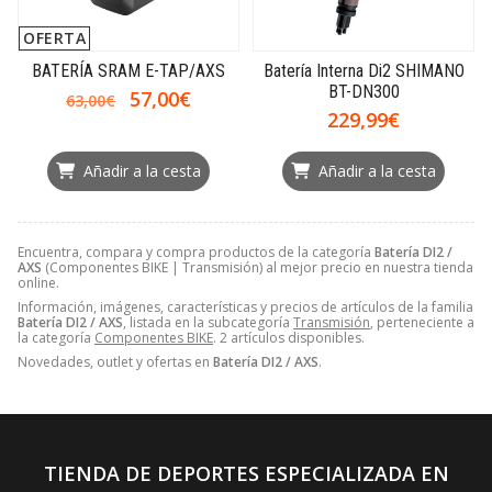
OFERTA
BATERÍA SRAM E-TAP/AXS
Batería Interna Di2 SHIMANO
BT-DN300
57,00€
63,00€
229,99€
Añadir a la cesta
Añadir a la cesta
Encuentra, compara y compra productos de la categoría
Batería DI2 /
AXS
(Componentes BIKE | Transmisión) al mejor precio en nuestra tienda
online.
Información, imágenes, características y precios de artículos de la familia
Batería DI2 / AXS
, listada en la subcategoría
Transmisión
, perteneciente a
la categoría
Componentes BIKE
. 2 artículos disponibles.
Novedades, outlet y ofertas en
Batería DI2 / AXS
.
TIENDA DE DEPORTES ESPECIALIZADA EN