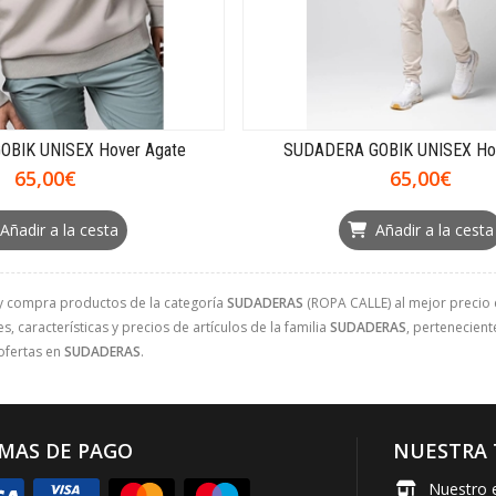
BIK UNISEX Hover Agate
SUDADERA GOBIK UNISEX Ho
65,00€
65,00€
Añadir a la cesta
Añadir a la cesta
y compra productos de la categoría
SUDADERAS
(ROPA CALLE) al mejor precio e
, características y precios de artículos de la familia
SUDADERAS
, pertenecient
ofertas en
SUDADERAS
.
MAS DE PAGO
NUESTRA 
Nuestro 