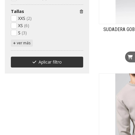
Tallas
XXS
(2)
XS
(6)
SUDADERA GOBI
S
(3)
ver más
Aplicar filtro