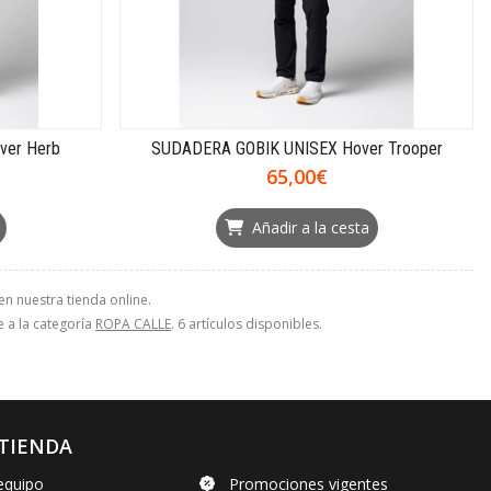
ver Herb
SUDADERA GOBIK UNISEX Hover Trooper
65,00€
Añadir a la cesta
n nuestra tienda online.
e a la categoría
ROPA CALLE
. 6 artículos disponibles.
TIENDA
equipo
Promociones vigentes