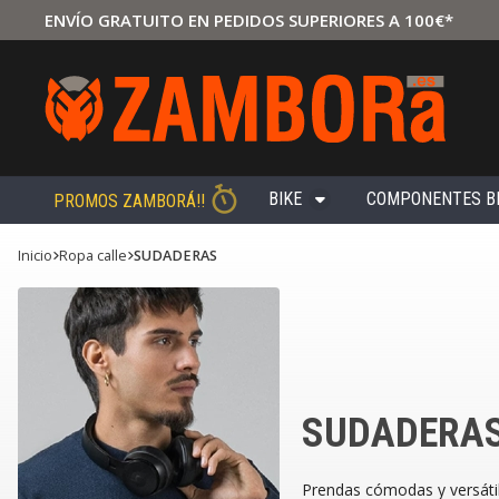
ENVÍO GRATUITO EN PEDIDOS SUPERIORES A 100€*
BIKE
COMPONENTES B
PROMOS ZAMBORÁ!!
Inicio
ropa calle
SUDADERAS
SUDADERA
Prendas cómodas y versátil