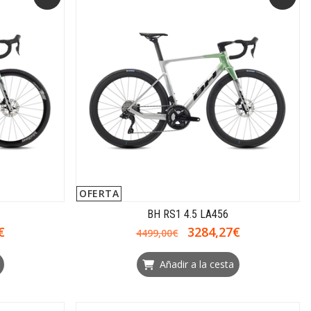
OFERTA
BH RS1 4.5 LA456
€
3284,27€
4499,00€
Añadir a la cesta