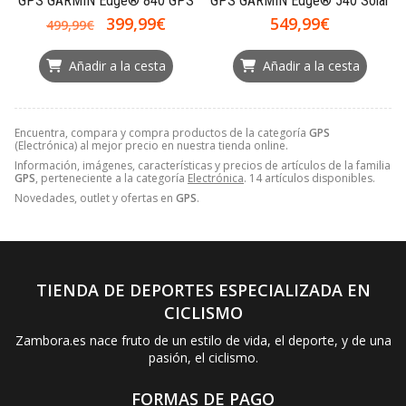
GPS GARMIN Edge® 840 GPS
GPS GARMIN Edge® 540 Solar
399,99€
549,99€
499,99€
Añadir a la cesta
Añadir a la cesta
Encuentra, compara y compra productos de la categoría
GPS
(Electrónica) al mejor precio en nuestra tienda online.
Información, imágenes, características y precios de artículos de la familia
GPS
, perteneciente a la categoría
Electrónica
. 14 artículos disponibles.
Novedades, outlet y ofertas en
GPS
.
TIENDA DE DEPORTES ESPECIALIZADA EN
CICLISMO
Zambora.es nace fruto de un estilo de vida, el deporte, y de una
pasión, el ciclismo.
FORMAS DE PAGO