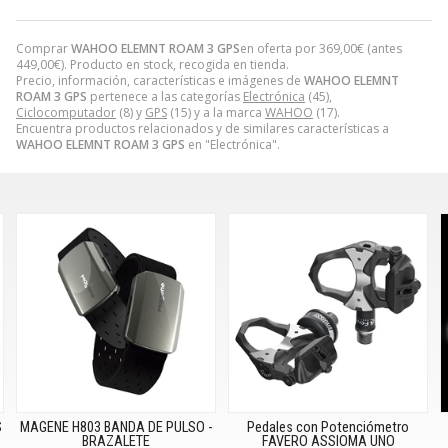
Comprar
WAHOO ELEMNT ROAM 3 GPS
en oferta por
369,00
€
(antes
449,00
€
). Producto en stock, recogida en tienda.
Precio, información, características e imágenes de
WAHOO ELEMNT
ROAM 3 GPS
pertenece a las categorías
Electrónica
(45),
Ciclocomputador
(8) y
GPS
(15) y a la marca
WAHOO
(17).
Encuentra productos relacionados y de similares características a
WAHOO ELEMNT ROAM 3 GPS
en "Electrónica".
S
MAGENE H803 BANDA DE PULSO -
Pedales con Potenciómetro
BRAZALETE
FAVERO ASSIOMA UNO