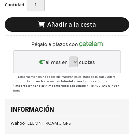
Cantidad
Añadir a la cesta
Págalo a plazos con
€*
al mes en
cuotas
Estos momentos no es posible mostrar los cálculos de la calculadora,
disculpen las molestias. Inténtelo pasados unos minutos.
*Importe a financiar
/
Importe total adeudado
/
TIN
%
/
TAE
%
/
Ver
más
INFORMACIÓN
Wahoo ELEMNT ROAM 3 GPS