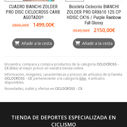
CUADRO BIANCHI ZOLDER
Bicicleta Ciclocrós BIANCHI
PRO DISC CICLOCROSS CARB.
ZOLDER PRO GRX610 12S CP
AGOTADO!!
HDISC CK16 / Purple Rainbow
Full Glossy
1499,00€
2600,00€
2150,00€
3549,00€
Añadir a la cesta
Añadir a la cesta
Encuentra, compara y compra productos de la categoría
CICLOCROSS -
CX
(Bike) al mejor precio en nuestra tienda online.
Información, imágenes, características y precios de artículos de la familia
CICLOCROSS - CX
, perteneciente a la categoría
Bike
. 4 artículos
disponibles.
Novedades, outlet y ofertas en
CICLOCROSS - CX
.
TIENDA DE DEPORTES ESPECIALIZADA EN
CICLISMO