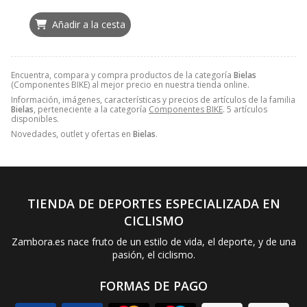
Añadir a la cesta
Encuentra, compara y compra productos de la categoría
Bielas
(Componentes BIKE) al mejor precio en nuestra tienda online.
Información, imágenes, características y precios de artículos de la familia
Bielas
, perteneciente a la categoría
Componentes BIKE
. 5 artículos
disponibles.
Novedades, outlet y ofertas en
Bielas
.
TIENDA DE DEPORTES ESPECIALIZADA EN
CICLISMO
Zambora.es nace fruto de un estilo de vida, el deporte, y de una
pasión, el ciclismo.
FORMAS DE PAGO