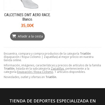
CALCETINES DMT AERO RACE.
Blanco.
35,00€
Añadir a la cesta
Encuentra, compara y compra productos de la categoría
Triatlón
(Equipación / Ropa Ciclismo | Zapatillas) al mejor precio en nuestra
tienda online.
Información, imágenes, características y precios de artículos de la familia
Triatlón
, listada en la subcategoría
Zapatillas
, perteneciente a la
categoría
Equipación / Ropa Ciclismo
. 1 artículos disponibles.
Novedades, outlet y ofertas en
Triatlón
.
TIENDA DE DEPORTES ESPECIALIZADA EN