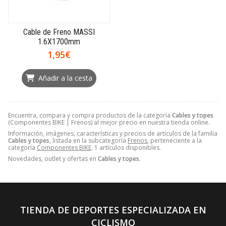
Cable de Freno MASSI
1.6X1700mm
1,95€
Añadir a la cesta
Encuentra, compara y compra productos de la categoría
Cables y topes
(Componentes BIKE | Frenos) al mejor precio en nuestra tienda online.
Información, imágenes, características y precios de artículos de la familia
Cables y topes
, listada en la subcategoría
Frenos
, perteneciente a la
categoría
Componentes BIKE
. 1 artículos disponibles.
Novedades, outlet y ofertas en
Cables y topes
.
TIENDA DE DEPORTES ESPECIALIZADA EN
CICLISMO