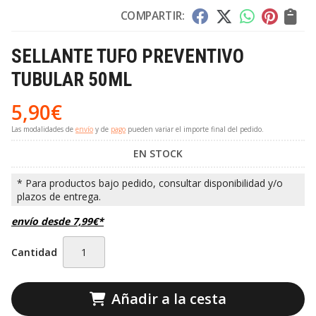
COMPARTIR:
SELLANTE TUFO PREVENTIVO
TUBULAR 50ML
5,90
€
Las modalidades de
envío
y de
pago
pueden variar el importe final del pedido.
EN STOCK
envío desde
7,99
€
*
Cantidad
Añadir a la cesta