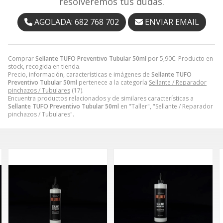
resolveremos tus dudas.
AGOLADA: 682 768 702
ENVIAR EMAIL
Comprar
Sellante TUFO Preventivo Tubular 50ml
por
5,90
€
. Producto en
stock, recogida en tienda.
Precio, información, características e imágenes de
Sellante TUFO
Preventivo Tubular 50ml
pertenece a la categoría
Sellante / Reparador
pinchazos / Tubulares
(17).
Encuentra productos relacionados y de similares características a
Sellante TUFO Preventivo Tubular 50ml
en "Taller", "Sellante / Reparador
pinchazos / Tubulares".