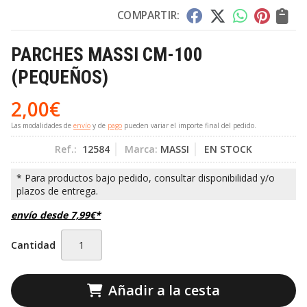
COMPARTIR:
PARCHES MASSI CM-100
(PEQUEÑOS)
2,00
€
Las modalidades de
envío
y de
pago
pueden variar el importe final del pedido.
Ref.:
12584
Marca:
MASSI
EN STOCK
envío desde
7,99
€
*
Cantidad
Añadir a la cesta