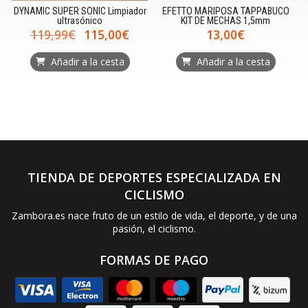
mpiador
EFETTO MARIPOSA TAPPABUCO
Guía con imanes para cablea
KIT DE MECHAS 1,5mm
PARK TOOL
0€
13,00€
66,32€
ta
Añadir a la cesta
Añadir a la cesta
TIENDA DE DEPORTES ESPECIALIZADA EN
CICLISMO
Zambora.es nace fruto de un estilo de vida, el deporte, y de una
pasión, el ciclismo.
FORMAS DE PAGO