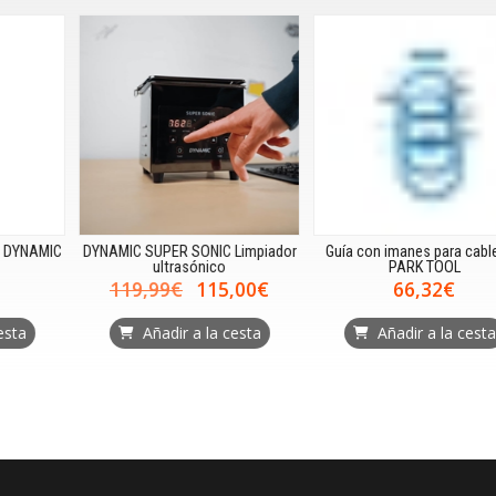
C
DYNAMIC SUPER SONIC Limpiador
Guía con imanes para cableado
ultrasónico
PARK TOOL
119,99€
115,00€
66,32€
Añadir a la cesta
Añadir a la cesta