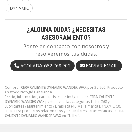
DYNAMIC
¿ALGUNA DUDA? ¿NECESITAS
ASESORAMIENTO?
Ponte en contacto con nosotros y
resolveremos tus dudas.
AGOLADA: 682 768 702
ENVIAR EMAIL
Comprar
CERA CALIENTE DYNAMIC WANDER WAX
por
39,90
€
. Producto
en stock, recogida en tienda.
Precio, información, características e imágenes de
CERA CALIENTE
DYNAMIC WANDER WAX
pertenece a las categorías
Taller
(50) y
Lubricantes / Mantenimiento / Limpieza
(40) y a la marca
DYNAMIC
(3).
Encuentra productos relacionados y de similares características a
CERA
CALIENTE DYNAMIC WANDER WAX
en "Taller".