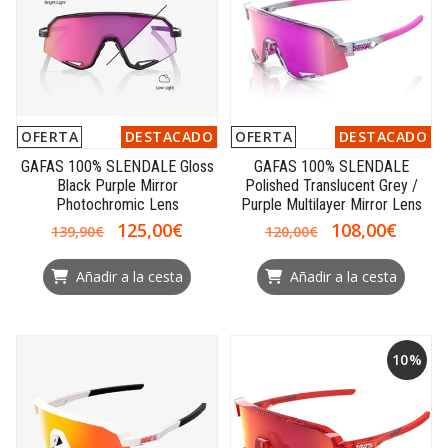
OFERTA
DESTACADO
OFERTA
DESTACADO
GAFAS 100% SLENDALE Gloss
GAFAS 100% SLENDALE
Black Purple Mirror
Polished Translucent Grey /
Photochromic Lens
Purple Multilayer Mirror Lens
125,00€
108,00€
139,90€
120,00€
Añadir a la cesta
Añadir a la cesta
10%