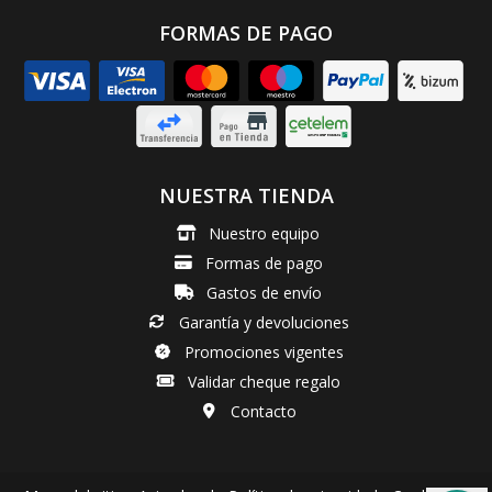
FORMAS DE PAGO
NUESTRA TIENDA
Nuestro equipo
Formas de pago
Gastos de envío
Garantía y devoluciones
Promociones vigentes
Validar cheque regalo
Contacto