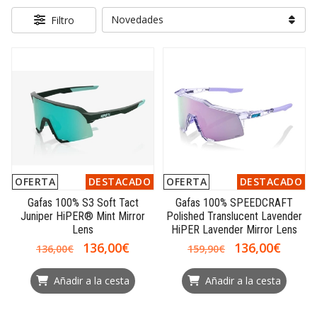
Filtro
OFERTA
DESTACADO
OFERTA
DESTACADO
Gafas 100% S3 Soft Tact
Gafas 100% SPEEDCRAFT
Juniper HiPER® Mint Mirror
Polished Translucent Lavender
Lens
HiPER Lavender Mirror Lens
136,00€
136,00€
136,00€
159,90€
Añadir a la cesta
Añadir a la cesta