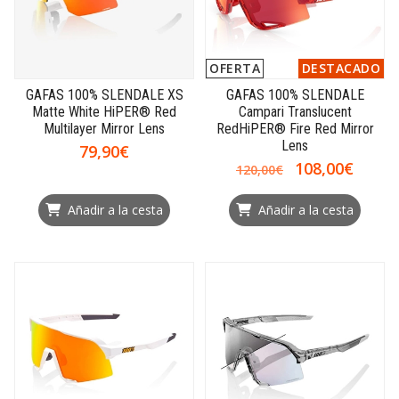
OFERTA
DESTACADO
GAFAS 100% SLENDALE XS
GAFAS 100% SLENDALE
Matte White HiPER® Red
Campari Translucent
Multilayer Mirror Lens
RedHiPER® Fire Red Mirror
Lens
79,90€
108,00€
120,00€
Añadir a la cesta
Añadir a la cesta