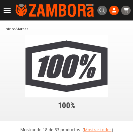
Buscar
Inicio
marcas
100%
Mostrando 18 de 33 productos
(
Mostrar todos
)