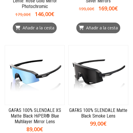
Lente: Rose Gold Mirror
Silver Mirrors
Photochromic
169,00€
199,00€
146,00€
179,00€
Añadir a la cesta
Añadir a la cesta
GAFAS 100% SLENDALE XS
GAFAS 100% SLENDALE Matte
Matte Black HiPER® Blue
Black Smoke Lens
Multilayer Mirror Lens
99,00€
89,00€