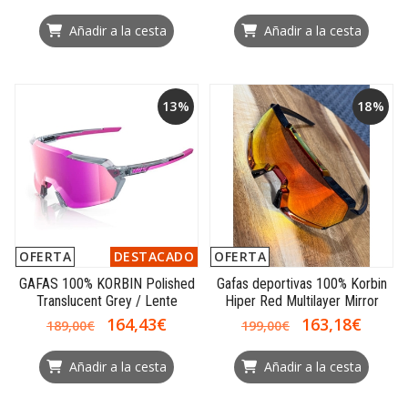
Añadir a la cesta
Añadir a la cesta
13%
18%
OFERTA
DESTACADO
OFERTA
GAFAS 100% KORBIN Polished
Gafas deportivas 100% Korbin
Translucent Grey / Lente
Hiper Red Multilayer Mirror
164,43€
163,18€
189,00€
199,00€
Añadir a la cesta
Añadir a la cesta