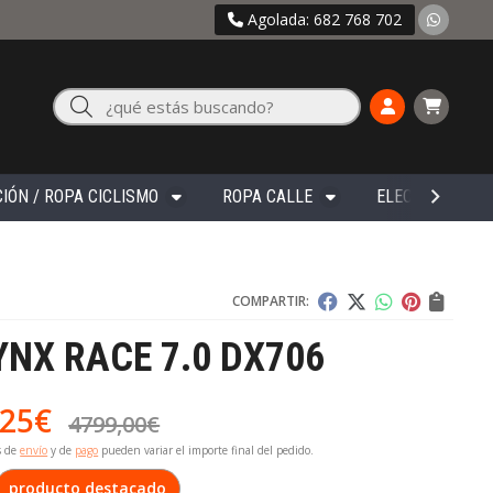
Agolada: 682 768 702
Buscar
IÓN / ROPA CICLISMO
ROPA CALLE
ELECTRÓNICA
COMPARTIR:
YNX RACE 7.0 DX706
,25
€
4799,00
€
s de
envío
y de
pago
pueden variar el importe final del pedido.
producto destacado