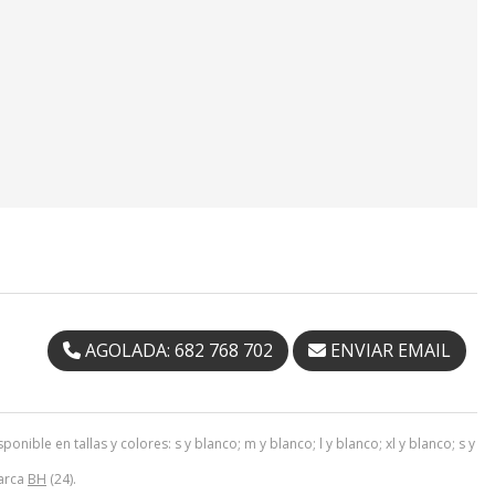
AGOLADA: 682 768 702
ENVIAR EMAIL
nible en tallas y colores: s y blanco; m y blanco; l y blanco; xl y blanco; s y
marca
BH
(24).