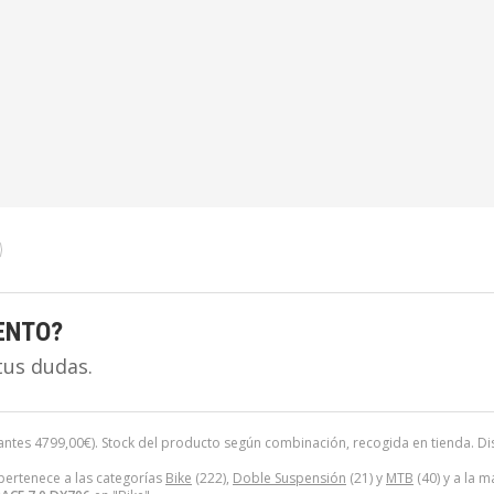
ENTO?
tus dudas.
antes
4799,00
€
). Stock del producto según combinación, recogida en tienda. Dispo
ertenece a las categorías
Bike
(222),
Doble Suspensión
(21) y
MTB
(40) y a la 