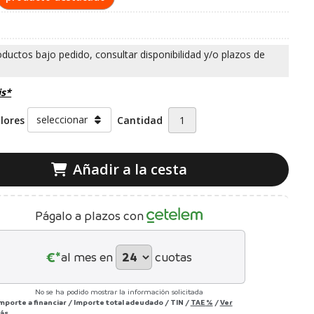
is*
olores
Cantidad
Añadir a la cesta
Págalo a plazos con
€*
al mes en
cuotas
No se ha podido mostrar la información solicitada
Importe a financiar
/
Importe total adeudado
/
TIN
/
TAE
%
/
Ver
ás