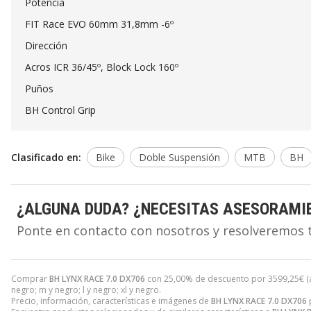
Potencia
FIT Race EVO 60mm 31,8mm -6º
Dirección
Acros ICR 36/45º, Block Lock 160º
Puños
BH Control Grip
Clasificado en:
Bike
Doble Suspensión
MTB
BH
¿ALGUNA DUDA? ¿NECESITAS ASESORAMI
Ponte en contacto con nosotros y resolveremos 
Comprar
BH LYNX RACE 7.0 DX706
con 25,00% de descuento por
3599,25
€
(
negro; m y negro; l y negro; xl y negro.
Precio, información, características e imágenes de
BH LYNX RACE 7.0 DX706
p