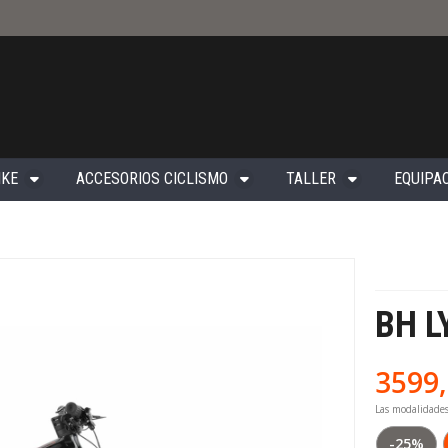
IKE
ACCESORIOS CICLISMO
TALLER
EQUIPAC
BH L
3599
Las modalidade
-25%