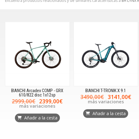
Encuentra productos relacionados y de similares características a
BH LYNX 
BIANCHI Arcadex COMP - GRX
BIANCHI T-TRONIK X 9.1
610/822 disc 1x12sp
3490,00€
3141,00€
2999,00€
2399,00€
más variaciones
más variaciones
Añadir a la cesta
Añadir a la cesta