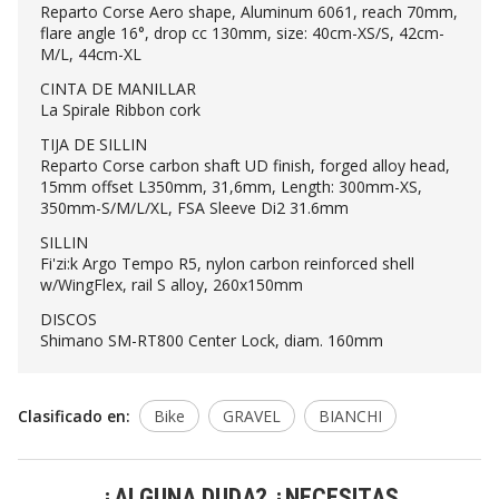
Reparto Corse Aero shape, Aluminum 6061, reach 70mm,
flare angle 16°, drop cc 130mm, size: 40cm-XS/S, 42cm-
M/L, 44cm-XL
CINTA DE MANILLAR
La Spirale Ribbon cork
TIJA DE SILLIN
Reparto Corse carbon shaft UD finish, forged alloy head,
15mm offset L350mm, 31,6mm, Length: 300mm-XS,
350mm-S/M/L/XL, FSA Sleeve Di2 31.6mm
SILLIN
Fi'zi:k Argo Tempo R5, nylon carbon reinforced shell
w/WingFlex, rail S alloy, 260x150mm
DISCOS
Shimano SM-RT800 Center Lock, diam. 160mm
Clasificado en:
Bike
GRAVEL
BIANCHI
¿ALGUNA DUDA? ¿NECESITAS