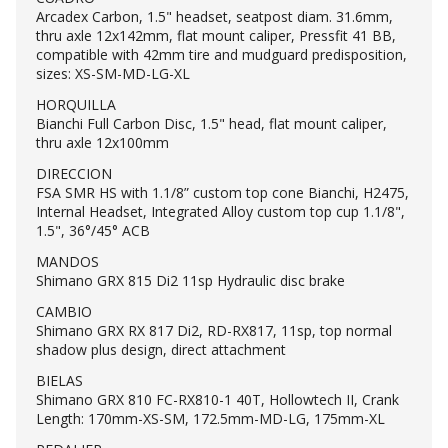
Arcadex Carbon, 1.5" headset, seatpost diam. 31.6mm,
thru axle 12x142mm, flat mount caliper, Pressfit 41 BB,
compatible with 42mm tire and mudguard predisposition,
sizes: XS-SM-MD-LG-XL
HORQUILLA
Bianchi Full Carbon Disc, 1.5" head, flat mount caliper,
thru axle 12x100mm
DIRECCION
FSA SMR HS with 1.1/8” custom top cone Bianchi, H2475,
Internal Headset, Integrated Alloy custom top cup 1.1/8",
1.5", 36°/45° ACB
MANDOS
Shimano GRX 815 Di2 11sp Hydraulic disc brake
CAMBIO
Shimano GRX RX 817 Di2, RD-RX817, 11sp, top normal
shadow plus design, direct attachment
BIELAS
Shimano GRX 810 FC-RX810-1 40T, Hollowtech II, Crank
Length: 170mm-XS-SM, 172.5mm-MD-LG, 175mm-XL