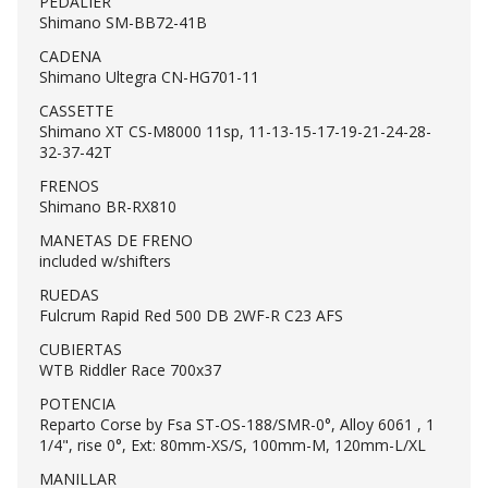
PEDALIER
Shimano SM-BB72-41B
CADENA
Shimano Ultegra CN-HG701-11
CASSETTE
Shimano XT CS-M8000 11sp, 11-13-15-17-19-21-24-28-
32-37-42T
FRENOS
Shimano BR-RX810
MANETAS DE FRENO
included w/shifters
RUEDAS
Fulcrum Rapid Red 500 DB 2WF-R C23 AFS
CUBIERTAS
WTB Riddler Race 700x37
POTENCIA
Reparto Corse by Fsa ST-OS-188/SMR-0°, Alloy 6061 , 1
1/4", rise 0°, Ext: 80mm-XS/S, 100mm-M, 120mm-L/XL
MANILLAR