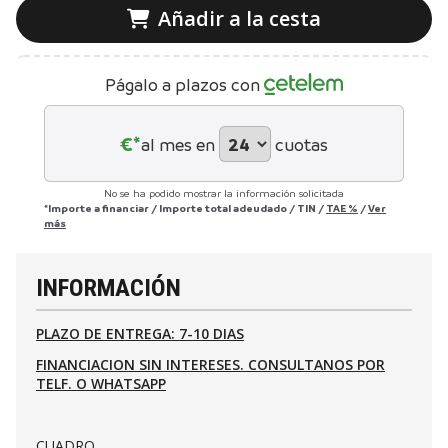
Añadir a la cesta
Págalo a plazos con
€*
al mes en
cuotas
No se ha podido mostrar la información solicitada
*Importe a financiar
/
Importe total adeudado
/
TIN
/
TAE
%
/
Ver
más
INFORMACIÓN
PLAZO DE ENTREGA: 7-10 DIAS
FINANCIACION SIN INTERESES. CONSULTANOS POR
TELF. O WHATSAPP
CUADRO