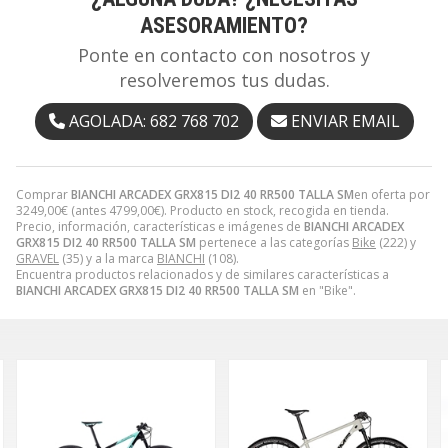
ASESORAMIENTO?
Ponte en contacto con nosotros y
resolveremos tus dudas.
AGOLADA: 682 768 702
ENVIAR EMAIL
Comprar
BIANCHI ARCADEX GRX815 DI2 40 RR500 TALLA SM
en oferta por
3249,00
€
(antes
4799,00
€
). Producto en stock, recogida en tienda.
Precio, información, características e imágenes de
BIANCHI ARCADEX
GRX815 DI2 40 RR500 TALLA SM
pertenece a las categorías
Bike
(222) y
GRAVEL
(35) y a la marca
BIANCHI
(108).
Encuentra productos relacionados y de similares características a
BIANCHI ARCADEX GRX815 DI2 40 RR500 TALLA SM
en "Bike".