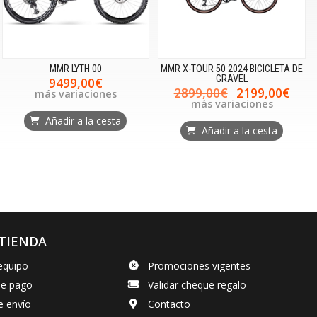
MMR LYTH 00
MMR X-TOUR 50 2024 BICICLETA DE
GRAVEL
9499,00€
2899,00€
2199,00€
más variaciones
más variaciones
Añadir a la cesta
Añadir a la cesta
TIENDA
equipo
Promociones vigentes
de pago
Validar cheque regalo
e envío
Contacto