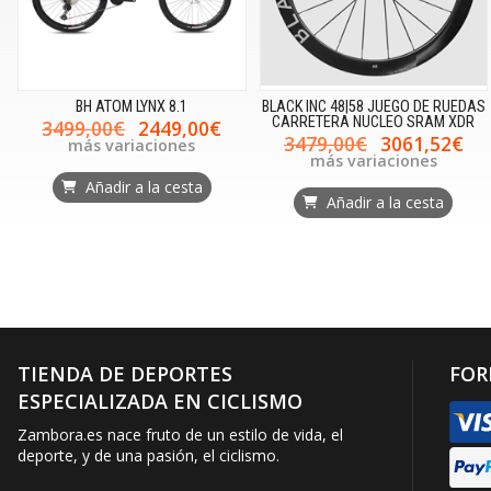
BH ATOM LYNX 8.1
BLACK INC 48|58 JUEGO DE RUEDAS
CARRETERA NUCLEO SRAM XDR
3499,00€
2449,00€
3479,00€
3061,52€
más variaciones
más variaciones
Añadir a la cesta
Añadir a la cesta
TIENDA DE DEPORTES
FOR
ESPECIALIZADA EN CICLISMO
Zambora.es nace fruto de un estilo de vida, el
deporte, y de una pasión, el ciclismo.