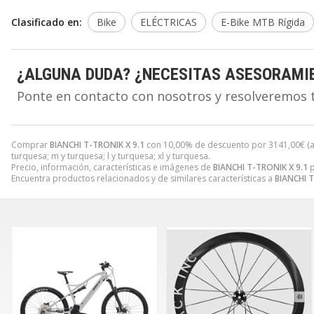
Clasificado en:
Bike
ELÉCTRICAS
E-Bike MTB Rígida
¿ALGUNA DUDA? ¿NECESITAS ASESORAMI
Ponte en contacto con nosotros y resolveremos 
Comprar
BIANCHI T-TRONIK X 9.1
con 10,00% de descuento por
3141,00
€
(
turquesa; m y turquesa; l y turquesa; xl y turquesa.
Precio, información, características e imágenes de
BIANCHI T-TRONIK X 9.1
p
Encuentra productos relacionados y de similares características a
BIANCHI T