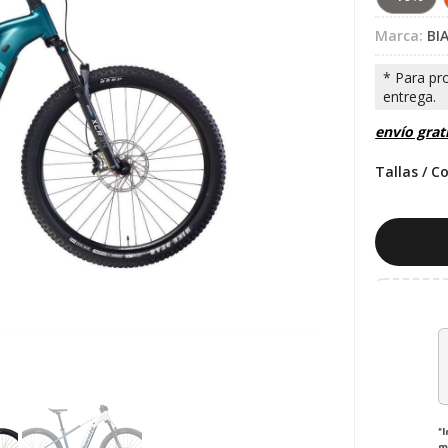
Marca:
BI
envío grat
Tallas / C
*
m