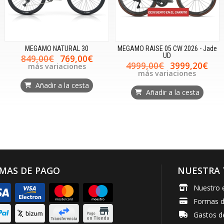
MEGAMO NATURAL 30
MEGAMO RAISE 05 CW 2026 - Jade
UD
849,00€
769,00€
4999,00€
3999,20€
más variaciones
más variaciones
Añadir a la cesta
Añadir a la cesta
MAS DE PAGO
NUESTRA 
Nuestro 
Formas 
Gastos d