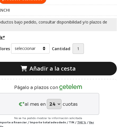
ANCHI
is*
olores
Cantidad
Añadir a la cesta
Págalo a plazos con
€*
al mes en
cuotas
No se ha podido mostrar la información solicitada
Importe a financiar
/
Importe total adeudado
/
TIN
/
TAE
%
/
Ver
ás