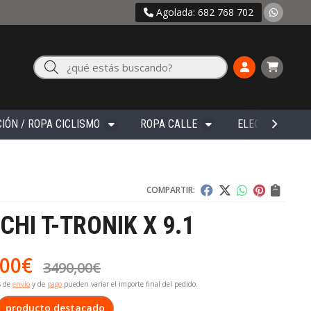
Agolada: 682 768 702
Buscar
IÓN / ROPA CICLISMO
ROPA CALLE
ELECTRÓNICA
COMPARTIR:
CHI T-TRONIK X 9.1
,00
€
3490,00
€
s de
envío
y de
pago
pueden variar el importe final del pedido.
producto destacado