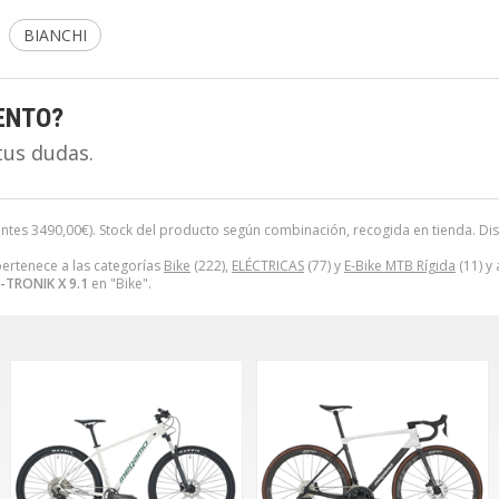
BIANCHI
ENTO?
tus dudas.
antes
3490,00
€
). Stock del producto según combinación, recogida en tienda. Dispon
ertenece a las categorías
Bike
(222),
ELÉCTRICAS
(77) y
E-Bike MTB Rígida
(11) y
-TRONIK X 9.1
en "Bike".