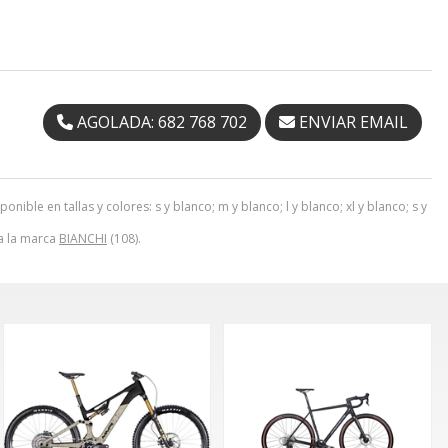
AGOLADA: 682 768 702
ENVIAR EMAIL
ible en tallas y colores: s y blanco; m y blanco; l y blanco; xl y blanco; s y
 a la marca
BIANCHI
(108).