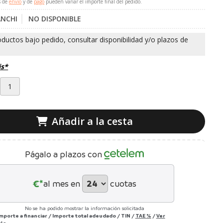
s de
envío
y de
pago
pueden variar el importe final del pedido.
ANCHI
NO DISPONIBLE
is*
Añadir a la cesta
Págalo a plazos con
€*
al mes en
cuotas
No se ha podido mostrar la información solicitada
Importe a financiar
/
Importe total adeudado
/
TIN
/
TAE
%
/
Ver
ás