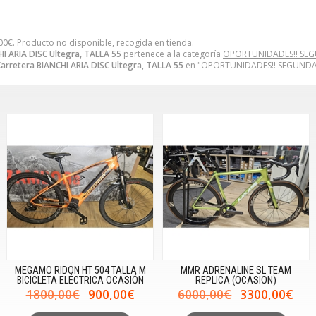
00
€
. Producto no disponible, recogida en tienda.
HI ARIA DISC Ultegra, TALLA 55
pertenece a la categoría
OPORTUNIDADES!! SE
 Carretera BIANCHI ARIA DISC Ultegra, TALLA 55
en "OPORTUNIDADES!! SEGUND
MEGAMO RIDON HT 504 TALLA M
MMR ADRENALINE SL TEAM
BICICLETA ELÉCTRICA OCASIÓN
REPLICA (OCASION)
1800,00€
900,00€
6000,00€
3300,00€