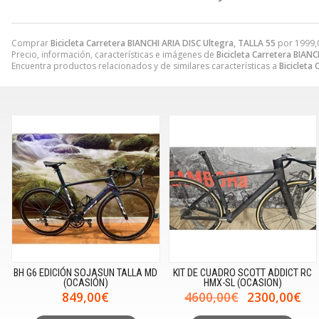
Comprar
Bicicleta Carretera BIANCHI ARIA DISC Ultegra, TALLA 55
por
1999,
Precio, información, características e imágenes de
Bicicleta Carretera BIANC
Encuentra productos relacionados y de similares características a
Bicicleta
BH G6 EDICIÓN SOJASUN TALLA MD
KIT DE CUADRO SCOTT ADDICT RC
(OCASIÓN)
HMX-SL (OCASION)
849,00€
4600,00€
2300,00€