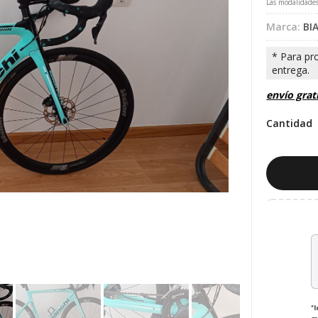
Las modalidade
Marca:
BI
envío grat
Cantidad
*
m