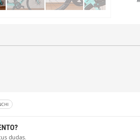
NCHI
ENTO?
tus dudas.