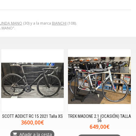
GUNDA MANO
(30) y a la marca
BIANCHI
(108).
A MANO".
SCOTT ADDICT RC 15 2021 Talla XS
TREK MADONE 2.1 (OCASIÓN) TALLA
56
3600,00€
649,00€
Añadir a la cesta