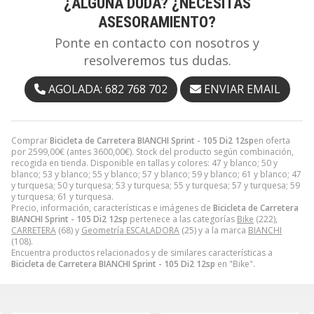
¿ALGUNA DUDA? ¿NECESITAS
ASESORAMIENTO?
Ponte en contacto con nosotros y
resolveremos tus dudas.
AGOLADA: 682 768 702
ENVIAR EMAIL
Comprar
Bicicleta de Carretera BIANCHI Sprint - 105 Di2 12sp
en oferta
por
2599,00
€
(antes
3600,00
€
). Stock del producto según combinación,
recogida en tienda. Disponible en tallas y colores: 47 y blanco; 50 y
blanco; 53 y blanco; 55 y blanco; 57 y blanco; 59 y blanco; 61 y blanco; 47
y turquesa; 50 y turquesa; 53 y turquesa; 55 y turquesa; 57 y turquesa; 59
y turquesa; 61 y turquesa.
Precio, información, características e imágenes de
Bicicleta de Carretera
BIANCHI Sprint - 105 Di2 12sp
pertenece a las categorías
Bike
(222),
CARRETERA
(68) y
Geometría ESCALADORA
(25) y a la marca
BIANCHI
(108).
Encuentra productos relacionados y de similares características a
Bicicleta de Carretera BIANCHI Sprint - 105 Di2 12sp
en "Bike".