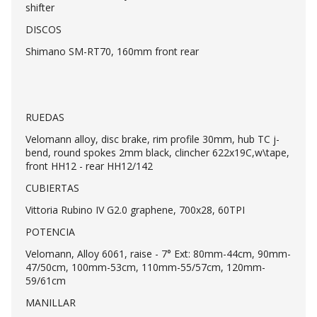
shifter
DISCOS
Shimano SM-RT70, 160mm front rear
RUEDAS
Velomann alloy, disc brake, rim profile 30mm, hub TC j-
bend, round spokes 2mm black, clincher 622x19C,w\tape,
front HH12 - rear HH12/142
CUBIERTAS
Vittoria Rubino IV G2.0 graphene, 700x28, 60TPI
POTENCIA
Velomann, Alloy 6061, raise - 7° Ext: 80mm-44cm, 90mm-
47/50cm, 100mm-53cm, 110mm-55/57cm, 120mm-
59/61cm
MANILLAR