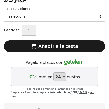
envío gratis*
Tallas / Colores
Cantidad
Añadir a la cesta
Págalo a plazos con
€*
al mes en
cuotas
No se ha podido mostrar la información solicitada
*Importe a financiar
/
Importe total adeudado
/
TIN
/
TAE
%
/
Ver
más