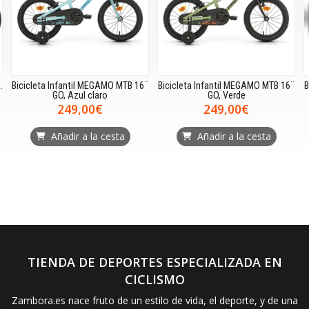
.
Bicicleta Infantil MEGAMO MTB 16¨
Bicicleta Infantil MEGAMO MTB 16¨
B
GO, Azul claro
GO, Verde
249,00€
249,00€
Añadir a la cesta
Añadir a la cesta
TIENDA DE DEPORTES ESPECIALIZADA EN
CICLISMO
Zambora.es nace fruto de un estilo de vida, el deporte, y de una