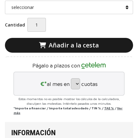
Cantidad
Añadir a la cesta
Págalo a plazos con
€*
al mes en
cuotas
Estos momentos no es posible mostrar los cálculos de la calculadora,
disculpen las molestias. Inténtelo pasados unos minutos.
*Importe a financiar
/
Importe total adeudado
/
TIN
%
/
TAE
%
/
Ver
más
INFORMACIÓN