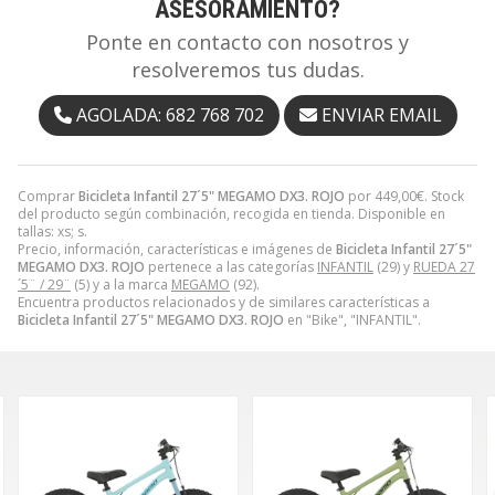
ASESORAMIENTO?
Ponte en contacto con nosotros y
resolveremos tus dudas.
AGOLADA: 682 768 702
ENVIAR EMAIL
Comprar
Bicicleta Infantil 27´5" MEGAMO DX3. ROJO
por
449,00
€
. Stock
del producto según combinación, recogida en tienda. Disponible en
tallas: xs; s.
Precio, información, características e imágenes de
Bicicleta Infantil 27´5"
MEGAMO DX3. ROJO
pertenece a las categorías
INFANTIL
(29) y
RUEDA 27
´5¨ / 29¨
(5) y a la marca
MEGAMO
(92).
Encuentra productos relacionados y de similares características a
Bicicleta Infantil 27´5" MEGAMO DX3. ROJO
en "Bike", "INFANTIL".