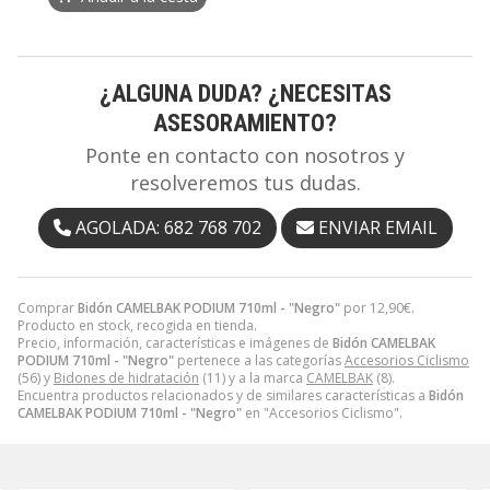
¿ALGUNA DUDA? ¿NECESITAS
ASESORAMIENTO?
Ponte en contacto con nosotros y
resolveremos tus dudas.
AGOLADA: 682 768 702
ENVIAR EMAIL
Comprar
Bidón CAMELBAK PODIUM 710ml - "Negro"
por
12,90
€
.
Producto en stock, recogida en tienda.
Precio, información, características e imágenes de
Bidón CAMELBAK
PODIUM 710ml - "Negro"
pertenece a las categorías
Accesorios Ciclismo
(56) y
Bidones de hidratación
(11) y a la marca
CAMELBAK
(8).
Encuentra productos relacionados y de similares características a
Bidón
CAMELBAK PODIUM 710ml - "Negro"
en "Accesorios Ciclismo".