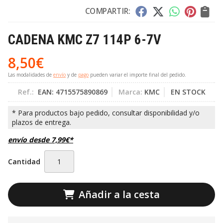
COMPARTIR:
CADENA KMC Z7 114P 6-7V
8,50
€
Las modalidades de
envío
y de
pago
pueden variar el importe final del pedido.
Ref.:
EAN: 4715575890869
Marca:
KMC
EN STOCK
envío desde
7,99
€
*
Cantidad
Añadir a la cesta