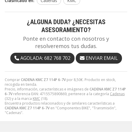
Clasificado en:
Cadenas
KMC
¿ALGUNA DUDA? ¿NECESITAS
ASESORAMIENTO?
Ponte en contacto con nosotros y
resolveremos tus dudas.
AGOLADA: 682 768 702
ENVIAR EMAIL
Comprar
CADENA KMC Z7 114P 6-7V
por
8,50
€
. Producto en stock,
recogida en tienda.
Precio, información, características e imágenes de
CADENA KMC Z7 114P
6-7V
referencia EAN: 4715575890869, pertenece a la categoría
Cadenas
(32) y a la marca
KMC
(18).
Encuentra productos relacionados y de similares características a
CADENA KMC Z7 114P 6-7V
en "Componentes BIKE", "Transmisión",
"Cadenas".