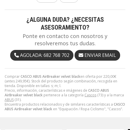
¿ALGUNA DUDA? ¿NECESITAS
ASESORAMIENTO?
Ponte en contacto con nosotros y
resolveremos tus dudas.
AGOLADA: 682 768 702
ENVIAR EMAIL
Comprar
CASCO ABUS AirBreaker velvet black
en oferta por
220,00
€
(antes
249,95
€
). Stock del producto según combinación, recogida en
tienda. Disponible en tallas: s; m; l.
Precio, información, características e imágenes de
CASCO ABUS
AirBreaker velvet black
pertenece a la categoría
Cascos
(73) y a la marca
ABUS
(31).
Encuentra productos relacionados y de similares características a
CASCO
ABUS AirBreaker velvet black
en "Equipación / Ropa Ciclismo", "Cascos".