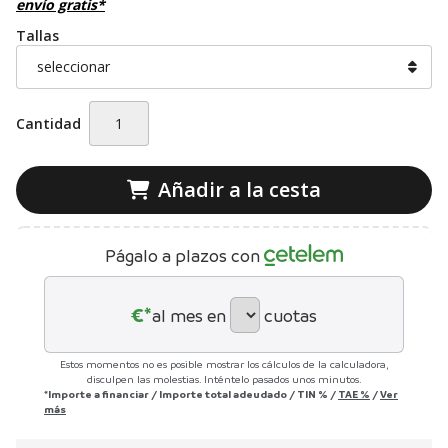
envío gratis*
Tallas
Cantidad
Añadir a la cesta
Págalo a plazos con
€*
al mes en
cuotas
Estos momentos no es posible mostrar los cálculos de la calculadora,
disculpen las molestias. Inténtelo pasados unos minutos.
*Importe a financiar
/
Importe total adeudado
/
TIN
%
/
TAE
%
/
Ver
más