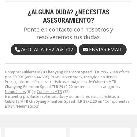
¿ALGUNA DUDA? ¿NECESITAS
ASESORAMIENTO?
Ponte en contacto con nosotros y
resolveremos tus dudas.
AGOLADA: 682 768 702
ENVIAR EMAIL
Comprar
Cubierta MTB Chaoyang Phantom Speed TLR 29x2,20
en oferta
por
29,90
€
(antes
44,80
€
). Producto en stock, recogida en tienda.
Precio, información, características e imágenes de
Cubierta MTB
Chaoyang Phantom Speed TLR 29x2,20
pertenece a las categorías
Neumáticos
(61) y
Cubiertas MTB
(37).
Encuentra productos relacionados y de similares características a
Cubierta MTB Chaoyang Phantom Speed TLR 29x2,20
en "Componentes
BIKE", "Neumáticos".