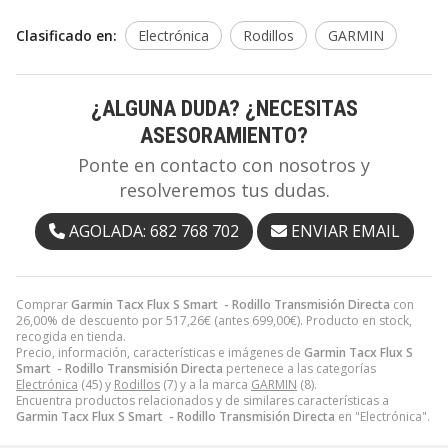
Clasificado en:
Electrónica
Rodillos
GARMIN
¿ALGUNA DUDA? ¿NECESITAS
ASESORAMIENTO?
Ponte en contacto con nosotros y
resolveremos tus dudas.
AGOLADA: 682 768 702
ENVIAR EMAIL
Comprar
Garmin Tacx Flux S Smart - Rodillo Transmisión Directa
con
26,00% de descuento por
517,26
€
(antes
699,00
€
). Producto en stock,
recogida en tienda.
Precio, información, características e imágenes de
Garmin Tacx Flux S
Smart - Rodillo Transmisión Directa
pertenece a las categorías
Electrónica
(45) y
Rodillos
(7) y a la marca
GARMIN
(8).
Encuentra productos relacionados y de similares características a
Garmin Tacx Flux S Smart - Rodillo Transmisión Directa
en "Electrónica".