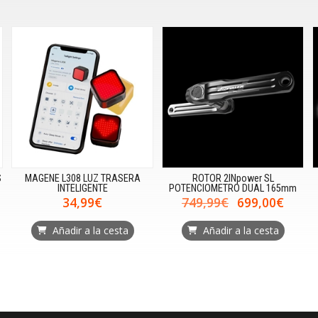
S
MAGENE L308 LUZ TRASERA
ROTOR 2INpower SL
INTELIGENTE
POTENCIOMETRO DUAL 165mm
34,99€
749,99€
699,00€
Añadir a la cesta
Añadir a la cesta