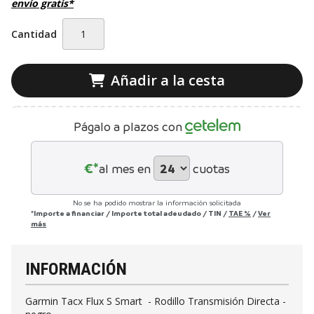
envío gratis*
Cantidad
Añadir a la cesta
Págalo a plazos con
€*
al mes en
cuotas
No se ha podido mostrar la información solicitada
*Importe a financiar
/
Importe total adeudado
/
TIN
/
TAE
%
/
Ver
más
INFORMACIÓN
Garmin Tacx Flux S Smart - Rodillo Transmisión Directa -