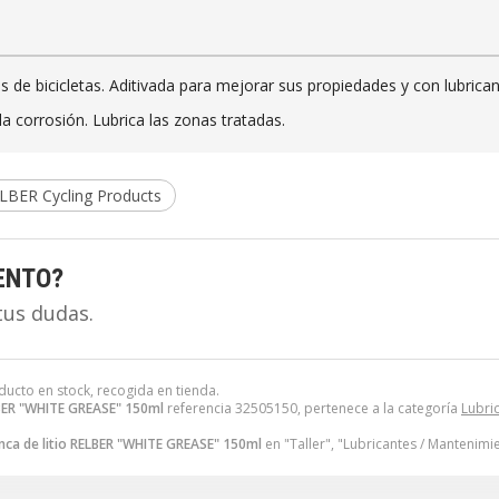
s de bicicletas. Aditivada para mejorar sus propiedades y con lubrican
a corrosión. Lubrica las zonas tratadas.
LBER Cycling Products
ENTO?
tus dudas.
oducto en stock, recogida en tienda.
LBER "WHITE GREASE" 150ml
referencia 32505150, pertenece a la categoría
Lubri
nca de litio RELBER "WHITE GREASE" 150ml
en "Taller", "Lubricantes / Mantenimi