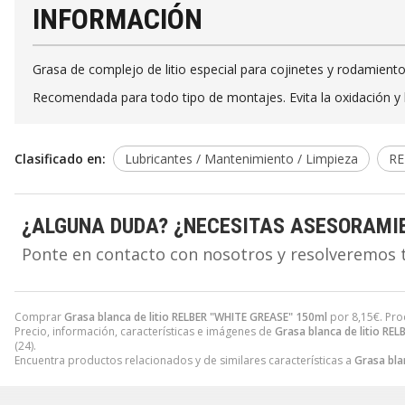
INFORMACIÓN
Grasa de complejo de litio especial para cojinetes y rodamiento
Recomendada para todo tipo de montajes. Evita la oxidación y l
Clasificado en:
Lubricantes / Mantenimiento / Limpieza
RE
¿ALGUNA DUDA? ¿NECESITAS ASESORAMI
Ponte en contacto con nosotros y resolveremos 
Comprar
Grasa blanca de litio RELBER "WHITE GREASE" 150ml
por
8,15
€
. Pr
Precio, información, características e imágenes de
Grasa blanca de litio RE
(24).
Encuentra productos relacionados y de similares características a
Grasa bla