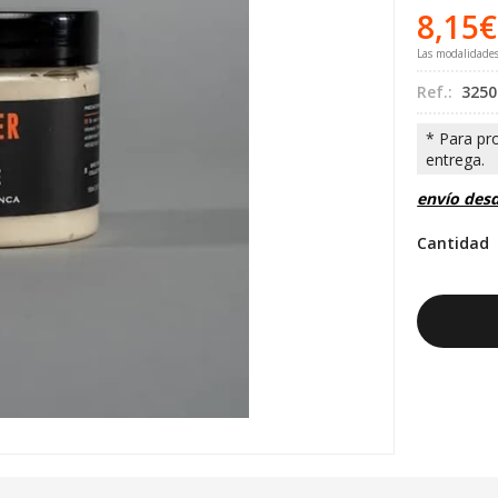
8,15
€
Las modalidade
Ref.:
3250
envío des
Cantidad