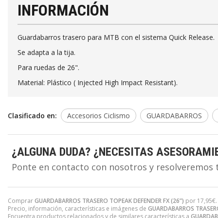
INFORMACIÓN
Guardabarros trasero para MTB con el sistema Quick Release.
Se adapta a la tija.
Para ruedas de 26".
Material: Plástico ( Injected High Impact Resistant).
Clasificado en:
Accesorios Ciclismo
GUARDABARROS
¿ALGUNA DUDA? ¿NECESITAS ASESORAMI
Ponte en contacto con nosotros y resolveremos 
Comprar
GUARDABARROS TRASERO TOPEAK DEFENDER FX (26”)
por
17,95
€
Precio, información, características e imágenes de
GUARDABARROS TRASERO 
Encuentra productos relacionados y de similares características a
GUARDABA