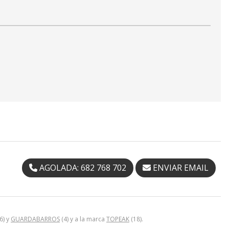
AGOLADA: 682 768 702
ENVIAR EMAIL
6) y
GUARDABARROS
(4) y a la marca
TOPEAK
(18).