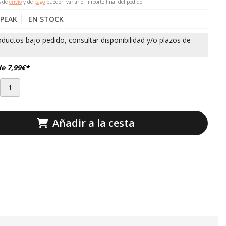
s de
envío
y de
pago
pueden variar el importe final del pedido.
PEAK
EN STOCK
de
7,99
€
*
Añadir a la cesta