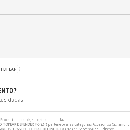
TOPEAK
ENTO?
tus dudas.
. Producto en stock, recogida en tienda.
TOPEAK DEFENDER FX (26”)
pertenece a las categorías
Accesorios Ciclismo
(5
RROS TRASERO TOPEAK DEFENDER FX (26”)
en "Accesorios Ciclismo".