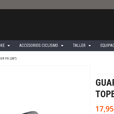
IKE
ACCESORIOS CICLISMO
TALLER
EQUIPAC
 FX (26”)
GUA
TOPE
17,95