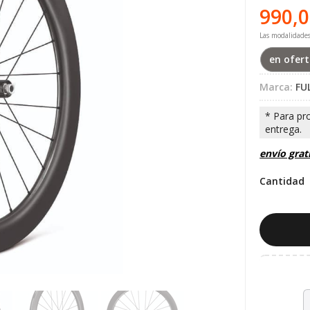
990,
Las modalidade
en ofer
Marca:
FU
envío grat
Cantidad