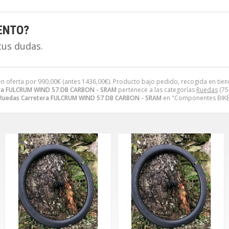
ENTO?
tus dudas.
en oferta por
990,00
€
(antes
1436,00
€
). Producto bajo pedido, recogida en tien
era FULCRUM WIND 57 DB CARBON - SRAM
pertenece a las categorías
Ruedas
(75
 Ruedas Carretera FULCRUM WIND 57 DB CARBON - SRAM
en "Componentes BIKE"