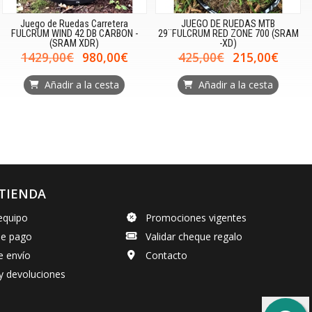
Juego de Ruedas Carretera
JUEGO DE RUEDAS MTB
FULCRUM WIND 42 DB CARBON -
29¨FULCRUM RED ZONE 700 (SRAM
(SRAM XDR)
-XD)
1429,00€
980,00€
425,00€
215,00€
Añadir a la cesta
Añadir a la cesta
TIENDA
equipo
Promociones vigentes
de pago
Validar cheque regalo
e envío
Contacto
y devoluciones