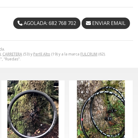
AGOLADA: 682 768 702
ENVIAR EMAIL
da.
),
CARRETERA
(53) y
Perfil Alto
(19) y a la marca
FULCRUM
(62).
, "Ruedas".