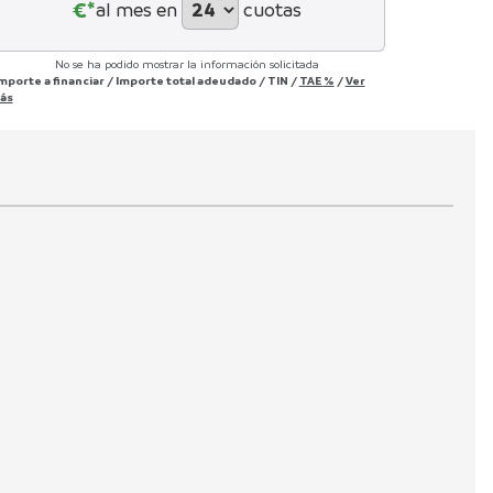
€*
al mes en
cuotas
No se ha podido mostrar la información solicitada
Importe a financiar
/
Importe total adeudado
/
TIN
/
TAE
%
/
Ver
ás