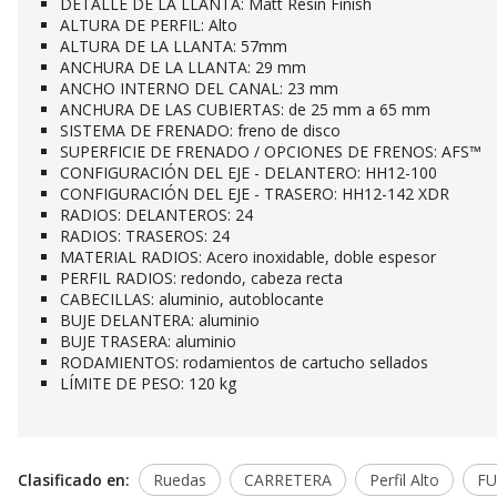
DETALLE DE LA LLANTA: Matt Resin Finish
ALTURA DE PERFIL: Alto
ALTURA DE LA LLANTA: 57mm
ANCHURA DE LA LLANTA: 29 mm
ANCHO INTERNO DEL CANAL: 23 mm
ANCHURA DE LAS CUBIERTAS: de 25 mm a 65 mm
SISTEMA DE FRENADO: freno de disco
SUPERFICIE DE FRENADO / OPCIONES DE FRENOS: AFS™
CONFIGURACIÓN DEL EJE - DELANTERO: HH12-100
CONFIGURACIÓN DEL EJE - TRASERO: HH12-142 XDR
RADIOS: DELANTEROS: 24
RADIOS: TRASEROS: 24
MATERIAL RADIOS: Acero inoxidable, doble espesor
PERFIL RADIOS: redondo, cabeza recta
CABECILLAS: aluminio, autoblocante
BUJE DELANTERA: aluminio
BUJE TRASERA: aluminio
RODAMIENTOS: rodamientos de cartucho sellados
LÍMITE DE PESO: 120 kg
Clasificado en:
Ruedas
CARRETERA
Perfil Alto
F