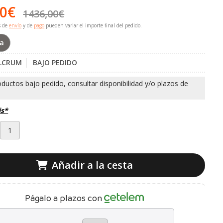
00
€
1436,00
€
s de
envío
y de
pago
pueden variar el importe final del pedido.
ta
LCRUM
BAJO PEDIDO
is*
Añadir a la cesta
Págalo a plazos con