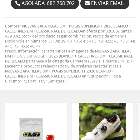
AGOLADA: 682 768 702
ENVIAR EMAIL
Comprar
NUEVAS ZAPATILLAS DMT POGIS SUPERLIGHT 2026 BLANCO +
CALCETINES DMT CLASSIC RACE DE REGALO
en oferta por
320,00
€
(antes
439,00
€
). Stock del producto según combinación, recogida en tienda.
Disponible en números: 37; 38; 39; 40; 40.5; 41; 41.5; 42; 42.5; 43; 43.5; 44;
44.5; 45; 45.5; 46; 47.
Precio, información, características e imágenes de
NUEVAS ZAPATILLAS
DMT POGIS SUPERLIGHT 2026 BLANCO + CALCETINES DMT CLASSIC RACE
DE REGALO
pertenece a la categoría
Carretera
(32) y a la marca
DMT
(57).
Encuentra productos relacionados y de similares características a
NUEVAS ZAPATILLAS DMT POGIS SUPERLIGHT 2026 BLANCO +
CALCETINES DMT CLASSIC RACE DE REGALO
en "Equipación / Ropa
Ciclismo", "Zapatillas", "Carretera".