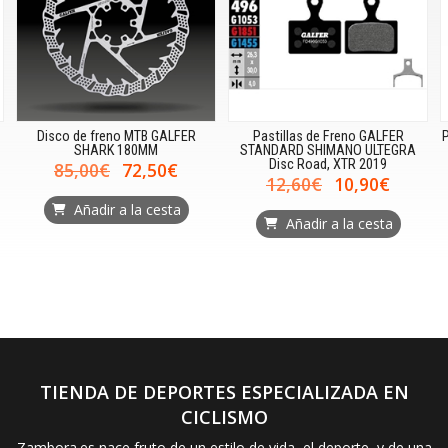
Disco de freno MTB GALFER
Pastillas de Freno GALFER
P
SHARK 180MM
STANDARD SHIMANO ULTEGRA
Disc Road, XTR 2019
85,00€
72,50€
12,60€
10,90€
Añadir a la cesta
Añadir a la cesta
TIENDA DE DEPORTES ESPECIALIZADA EN
CICLISMO
Zambora.es nace fruto de un estilo de vida, el deporte, y de una