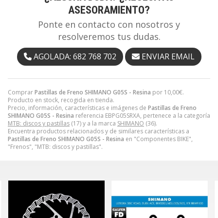
ASESORAMIENTO?
Ponte en contacto con nosotros y
resolveremos tus dudas.
AGOLADA: 682 768 702
ENVIAR EMAIL
Comprar
Pastillas de Freno SHIMANO G05S - Resina
por
10,00
€
.
Producto en stock, recogida en tienda.
Precio, información, características e imágenes de
Pastillas de Freno
SHIMANO G05S - Resina
referencia EBPG05SRXA, pertenece a la categoría
MTB: discos y pastillas
(17) y a la marca
SHIMANO
(36).
Encuentra productos relacionados y de similares características a
Pastillas de Freno SHIMANO G05S - Resina
en "Componentes BIKE",
"Frenos", "MTB: discos y pastillas".