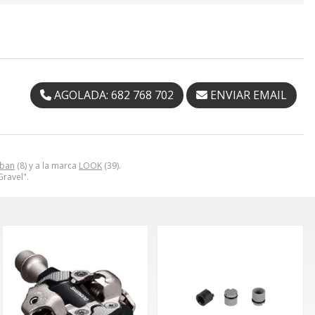
AGOLADA: 682 768 702
ENVIAR EMAIL
rban
(8) y a la marca
LOOK
(39).
ravel".