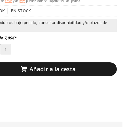
s de
envío
y de
pago
pueden variar el importe final del pedido.
OK
EN STOCK
de
7,99
€
*
Añadir a la cesta