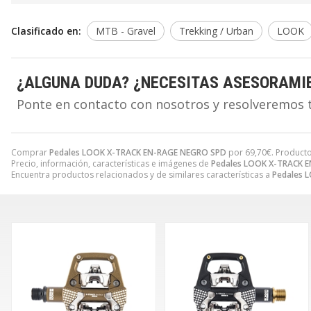
Clasificado en:
MTB - Gravel
Trekking / Urban
LOOK
¿ALGUNA DUDA? ¿NECESITAS ASESORAMI
Ponte en contacto con nosotros y resolveremos 
Comprar
Pedales LOOK X-TRACK EN-RAGE NEGRO SPD
por
69,70
€
. Producto
Precio, información, características e imágenes de
Pedales LOOK X-TRACK 
Encuentra productos relacionados y de similares características a
Pedales 