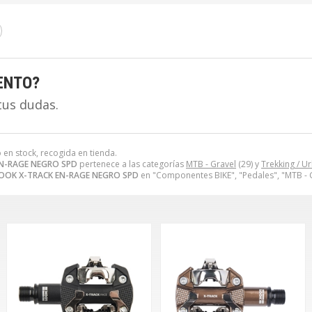
ENTO?
tus dudas.
 en stock, recogida en tienda.
EN-RAGE NEGRO SPD
pertenece a las categorías
MTB - Gravel
(29) y
Trekking / U
LOOK X-TRACK EN-RAGE NEGRO SPD
en "Componentes BIKE", "Pedales", "MTB - G