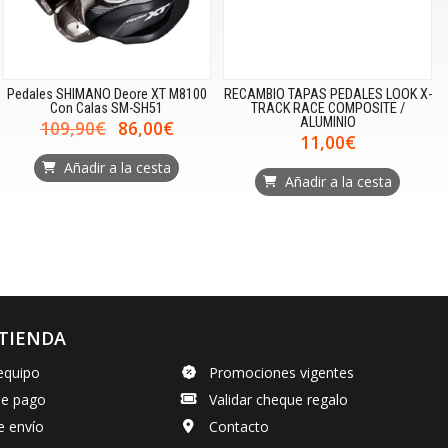
Pedales SHIMANO Deore XT M8100
RECAMBIO TAPAS PEDALES LOOK X-
Con Calas SM-SH51
TRACK RACE COMPOSITE /
ALUMINIO
109,90€
86,00€
11,00€
Añadir a la cesta
Añadir a la cesta
TIENDA
equipo
Promociones vigentes
de pago
Validar cheque regalo
e envío
Contacto