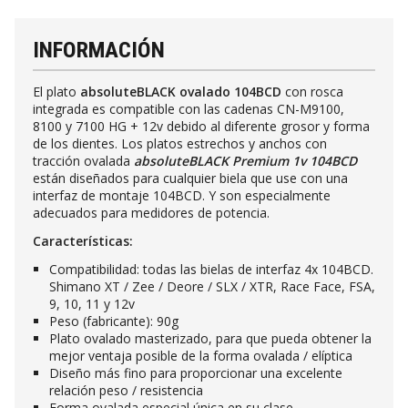
INFORMACIÓN
El plato
absoluteBLACK
ovalado 104BCD
con rosca
integrada es compatible con las cadenas CN-M9100,
8100 y 7100 HG + 12v debido al diferente grosor y forma
de los dientes. Los platos estrechos y anchos con
tracción ovalada
absoluteBLACK
Premium 1v 104BCD
están diseñados para cualquier biela que use con una
interfaz de montaje 104BCD. Y son especialmente
adecuados para medidores de potencia.
Características:
Compatibilidad: todas las bielas de interfaz 4x 104BCD.
Shimano XT / Zee / Deore / SLX / XTR, Race Face, FSA,
9, 10, 11 y 12v
Peso (fabricante): 90g
Plato ovalado masterizado, para que pueda obtener la
mejor ventaja posible de la forma ovalada / elíptica
Diseño más fino para proporcionar una excelente
relación peso / resistencia
Forma ovalada especial única en su clase