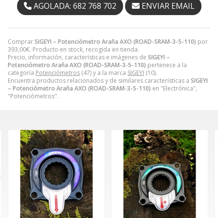
AGOLADA: 682 768 702
ENVIAR EMAIL
Comprar
SIGEYI – Potenciómetro Araña AXO (ROAD-SRAM-3-5-110)
por
393,00
€
. Producto en stock, recogida en tienda.
Precio, información, características e imágenes de
SIGEYI –
Potenciómetro Araña AXO (ROAD-SRAM-3-5-110)
pertenece a la
categoría
Potenciómetros
(47) y a la marca
SIGEYI
(10).
Encuentra productos relacionados y de similares características a
SIGEYI
– Potenciómetro Araña AXO (ROAD-SRAM-3-5-110)
en "Electrónica",
"Potenciómetros".