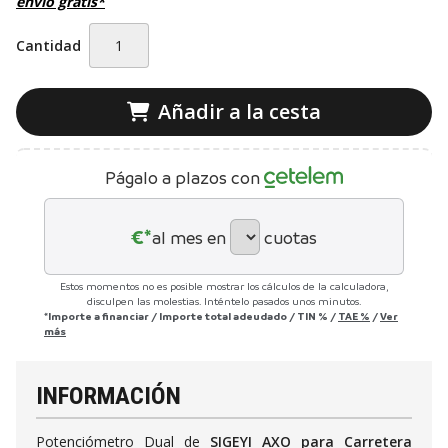
envío gratis*
Cantidad
Añadir a la cesta
Págalo a plazos con
€*
al mes en
cuotas
Estos momentos no es posible mostrar los cálculos de la calculadora,
disculpen las molestias. Inténtelo pasados unos minutos.
*Importe a financiar
/
Importe total adeudado
/
TIN
%
/
TAE
%
/
Ver
más
INFORMACIÓN
Potenciómetro Dual de
SIGEYI AXO para Carretera