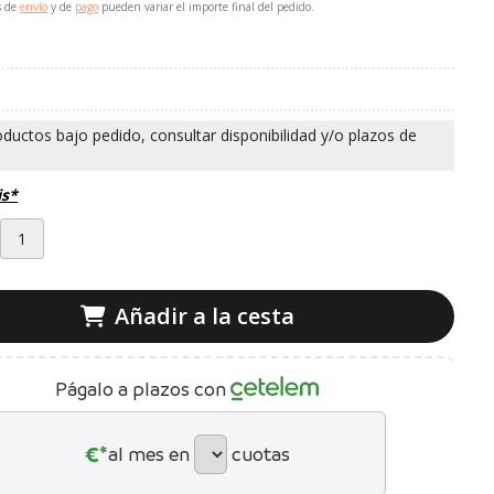
s de
envío
y de
pago
pueden variar el importe final del pedido.
is*
Añadir a la cesta
Págalo a plazos con
€*
al mes en
cuotas