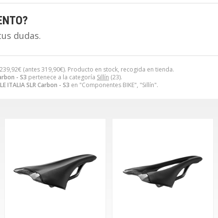
ENTO?
tus dudas.
239,92
€
(antes
319,90
€
). Producto en stock, recogida en tienda.
arbon - S3
pertenece a la categoría
Sillín
(23).
LLE ITALIA SLR Carbon - S3
en "Componentes BIKE", "Sillín".