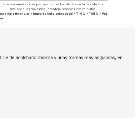
Estos momentos no es posible mostrar los cálculos de la calculadora,
disculpen las molestias. Inténtelo pasados unos minutos.
Importe a financiar
/
Importe total adeudado
/
TIN
%
/
TAE
%
/
Ver
ás
perficie de acolchado mínima y unas formas más angulosas, en