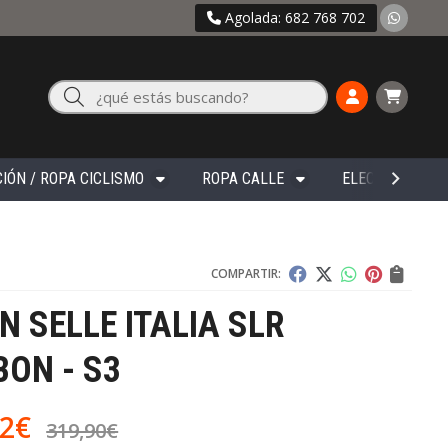
Agolada: 682 768 702
Buscar
IÓN / ROPA CICLISMO
ROPA CALLE
ELECTRÓNICA
COMPARTIR:
IN SELLE ITALIA SLR
ON - S3
92
€
319,90
€