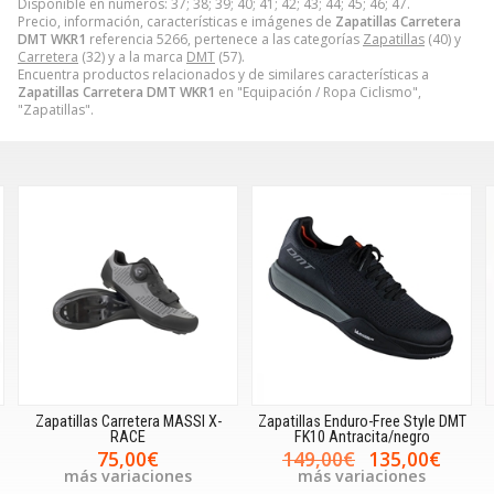
Disponible en números: 37; 38; 39; 40; 41; 42; 43; 44; 45; 46; 47.
Precio, información, características e imágenes de
Zapatillas Carretera
DMT WKR1
referencia 5266, pertenece a las categorías
Zapatillas
(40) y
Carretera
(32) y a la marca
DMT
(57).
Encuentra productos relacionados y de similares características a
Zapatillas Carretera DMT WKR1
en "Equipación / Ropa Ciclismo",
"Zapatillas".
Zapatillas Carretera MASSI X-
Zapatillas Enduro-Free Style DMT
RACE
FK10 Antracita/negro
75,00€
149,00€
135,00€
más variaciones
más variaciones