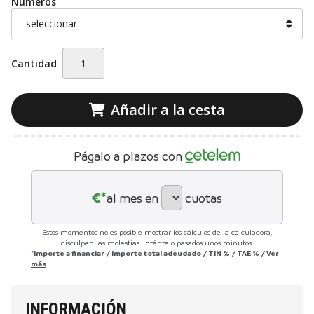
Números
Cantidad
Añadir a la cesta
Págalo a plazos con
€*
al mes en
cuotas
Estos momentos no es posible mostrar los cálculos de la calculadora,
disculpen las molestias. Inténtelo pasados unos minutos.
*Importe a financiar
/
Importe total adeudado
/
TIN
%
/
TAE
%
/
Ver
más
INFORMACIÓN