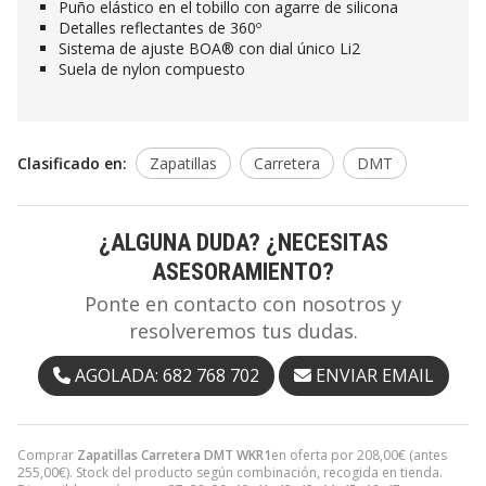
Puño elástico en el tobillo con agarre de silicona
Detalles reflectantes de 360º
Sistema de ajuste BOA® con dial único Li2
Suela de nylon compuesto
Clasificado en:
Zapatillas
Carretera
DMT
¿ALGUNA DUDA? ¿NECESITAS
ASESORAMIENTO?
Ponte en contacto con nosotros y
resolveremos tus dudas.
AGOLADA: 682 768 702
ENVIAR EMAIL
Comprar
Zapatillas Carretera DMT WKR1
en oferta por
208,00
€
(antes
255,00
€
). Stock del producto según combinación, recogida en tienda.