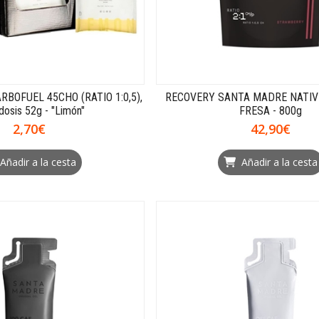
BOFUEL 45CHO (RATIO 1:0,5),
RECOVERY SANTA MADRE NATIVE
osis 52g - "Limón"
FRESA - 800g
2,70€
42,90€
Añadir a la cesta
Añadir a la cesta