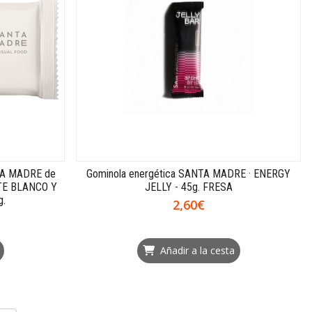
NTA MADRE de
Gominola energética SANTA MADRE · ENERGY
TE BLANCO Y
JELLY - 45g. FRESA
g.
2,60€
Añadir a la cesta