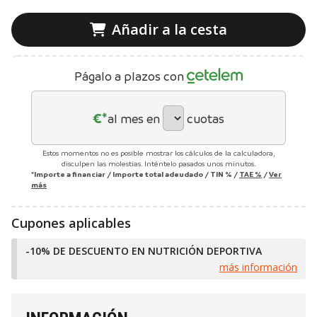
Añadir a la cesta
Págalo a plazos con
€*
al mes en
cuotas
Estos momentos no es posible mostrar los cálculos de la calculadora,
disculpen las molestias. Inténtelo pasados unos minutos.
*Importe a financiar
/
Importe total adeudado
/
TIN
%
/
TAE
%
/
Ver
más
Cupones aplicables
-10% DE DESCUENTO EN NUTRICIÓN DEPORTIVA
más información