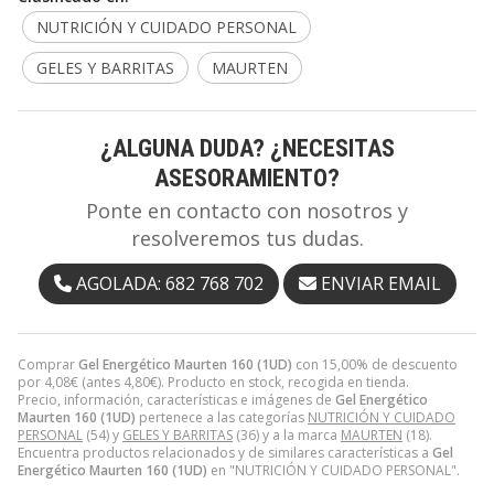
NUTRICIÓN Y CUIDADO PERSONAL
GELES Y BARRITAS
MAURTEN
¿ALGUNA DUDA? ¿NECESITAS
ASESORAMIENTO?
Ponte en contacto con nosotros y
resolveremos tus dudas.
AGOLADA: 682 768 702
ENVIAR EMAIL
Comprar
Gel Energético Maurten 160 (1UD)
con 15,00% de descuento
por
4,08
€
(antes
4,80
€
). Producto en stock, recogida en tienda.
Precio, información, características e imágenes de
Gel Energético
Maurten 160 (1UD)
pertenece a las categorías
NUTRICIÓN Y CUIDADO
PERSONAL
(54) y
GELES Y BARRITAS
(36) y a la marca
MAURTEN
(18).
Encuentra productos relacionados y de similares características a
Gel
Energético Maurten 160 (1UD)
en "NUTRICIÓN Y CUIDADO PERSONAL".