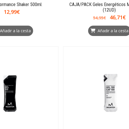
rformance Shaker 500ml.
CAJA/PACK Geles Energéticos M
(12UD)
12,99€
46,71€
54,95€
Añadir a la cesta
Añadir a la cesta