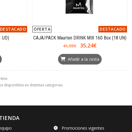
DESTACADO
OFERTA
DESTACADO
1 UD)
CAJA/PACK Maurten DRINK MIX 160 Box (18 UN)
35,24€
41,95€
Añadir a la cesta
line.
os disponibles en distintas categorías.
TIENDA
equipo
Promociones vigentes