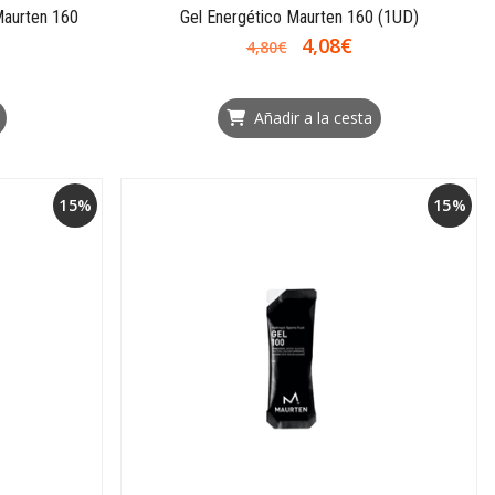
aurten 160
Gel Energético Maurten 160 (1UD)
4,08€
4,80€
Añadir a la cesta
15%
15%