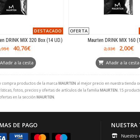
DESTACADO
OFERTA
n DRINK MIX 320 Box (14 UD.)
Maurten DRINK MIX 160 (
40,76€
2,00€
,95€
2,33€
Añadir a la cesta
Añadir a la cesta
y compra productos de la marca
MAURTEN
al mejor precio en nuestra tienda on
sticas, fotos, precios y ofertas de artículos de la familia
MAURTEN
. 15 product
ofertas en la sección
MAURTEN
.
MAS DE PAGO
NUESTRA 
Nuestro 