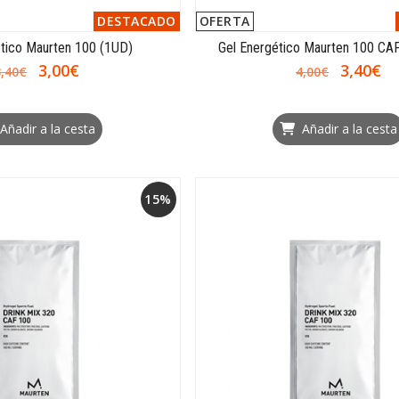
DESTACADO
OFERTA
ético Maurten 100 (1UD)
Gel Energético Maurten 100 CA
3,00€
3,40€
3,40€
4,00€
Añadir a la cesta
Añadir a la cesta
15%