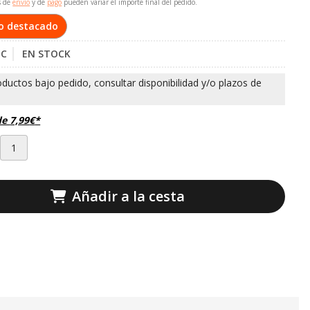
s de
envío
y de
pago
pueden variar el importe final del pedido.
o destacado
C
EN STOCK
de
7,99
€
*
Añadir a la cesta