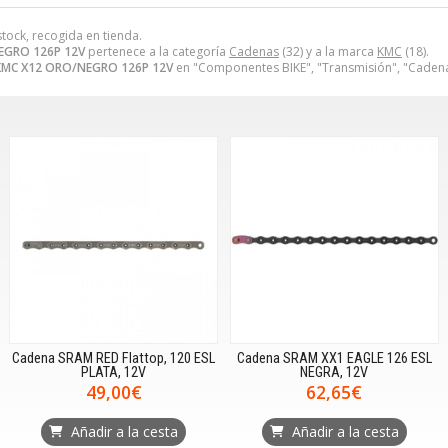
stock, recogida en tienda.
EGRO 126P 12V
pertenece a la categoría
Cadenas
(32) y a la marca
KMC
(18).
MC X12 ORO/NEGRO 126P 12V
en "Componentes BIKE", "Transmisión", "Cadena
Cadena SRAM RED Flattop, 120 ESL
Cadena SRAM XX1 EAGLE 126 ESL
PLATA, 12V
NEGRA, 12V
49,00€
62,65€
Añadir a la cesta
Añadir a la cesta