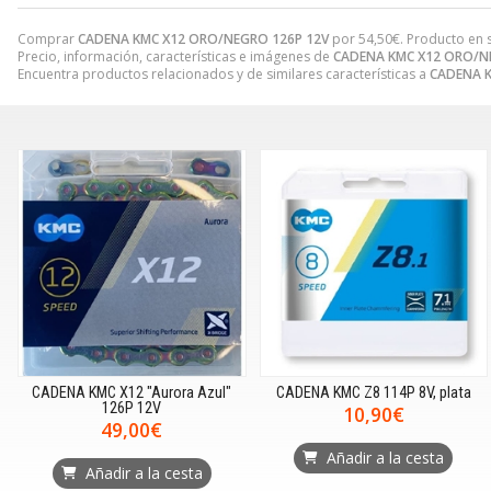
Comprar
CADENA KMC X12 ORO/NEGRO 126P 12V
por
54,50
€
. Producto en 
Precio, información, características e imágenes de
CADENA KMC X12 ORO/N
Encuentra productos relacionados y de similares características a
CADENA K
CADENA KMC X12 "Aurora Azul"
CADENA KMC Z8 114P 8V, plata
126P 12V
10,90€
49,00€
Añadir a la cesta
Añadir a la cesta