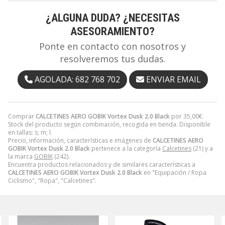
¿ALGUNA DUDA? ¿NECESITAS
ASESORAMIENTO?
Ponte en contacto con nosotros y
resolveremos tus dudas.
AGOLADA: 682 768 702
ENVIAR EMAIL
Comprar
CALCETINES AERO GOBIK Vortex Dusk 2.0 Black
por
35,00
€
.
Stock del producto según combinación, recogida en tienda. Disponible
en tallas: s; m; l.
Precio, información, características e imágenes de
CALCETINES AERO
GOBIK Vortex Dusk 2.0 Black
pertenece a la categoría
Calcetines
(21) y a
la marca
GOBIK
(242).
Encuentra productos relacionados y de similares características a
CALCETINES AERO GOBIK Vortex Dusk 2.0 Black
en "Equipación / Ropa
Ciclismo", "Ropa", "Calcetines".