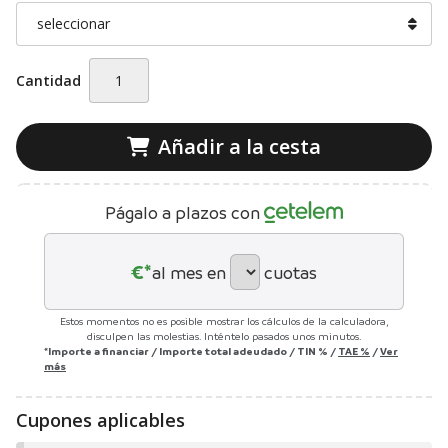
Cantidad
Añadir a la cesta
Págalo a plazos con
€*
al mes en
cuotas
Estos momentos no es posible mostrar los cálculos de la calculadora,
disculpen las molestias. Inténtelo pasados unos minutos.
*Importe a financiar
/
Importe total adeudado
/
TIN
%
/
TAE
%
/
Ver
más
Cupones aplicables