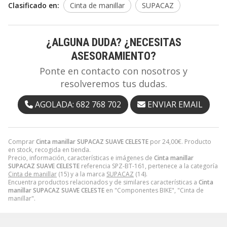
Clasificado en:
Cinta de manillar
SUPACAZ
¿ALGUNA DUDA? ¿NECESITAS
ASESORAMIENTO?
Ponte en contacto con nosotros y
resolveremos tus dudas.
AGOLADA: 682 768 702
ENVIAR EMAIL
Comprar
Cinta manillar SUPACAZ SUAVE CELESTE
por
24,00
€
. Producto
en stock, recogida en tienda.
Precio, información, características e imágenes de
Cinta manillar
SUPACAZ SUAVE CELESTE
referencia SPZ-BT-161, pertenece a la categoría
Cinta de manillar
(15) y a la marca
SUPACAZ
(14).
Encuentra productos relacionados y de similares características a
Cinta
manillar SUPACAZ SUAVE CELESTE
en "Componentes BIKE", "Cinta de
manillar".