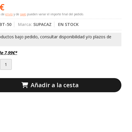
€
s de
envío
y de
pago
pueden variar el importe final del pedido.
BT-50
Marca:
SUPACAZ
EN STOCK
de
7,99
€
*
Añadir a la cesta