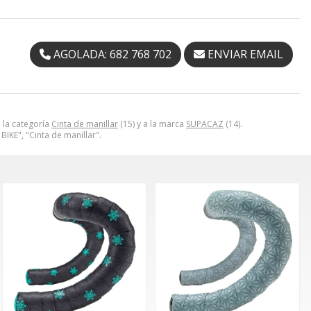
AGOLADA: 682 768 702
ENVIAR EMAIL
 la categoría
Cinta de manillar
(15) y a la marca
SUPACAZ
(14).
KE", "Cinta de manillar".