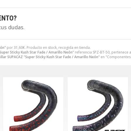
ENTO?
tus dudas.
eón"
por
31,60
€
. Producto en stock, recogida en tienda.
Super Sticky Kush Star Fade / Amarillo Neón"
referencia SPZ-BT-50, pertenece a
illar SUPACAZ "Super Sticky Kush Star Fade / Amarillo Neón"
en "Componentes BI