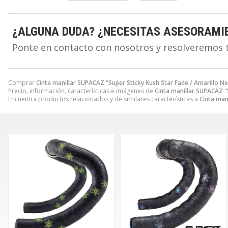
¿ALGUNA DUDA? ¿NECESITAS ASESORAMI
Ponte en contacto con nosotros y resolveremos 
Comprar
Cinta manillar SUPACAZ "Super Sticky Kush Star Fade / Amarillo N
Precio, información, características e imágenes de
Cinta manillar SUPACAZ "
Encuentra productos relacionados y de similares características a
Cinta man