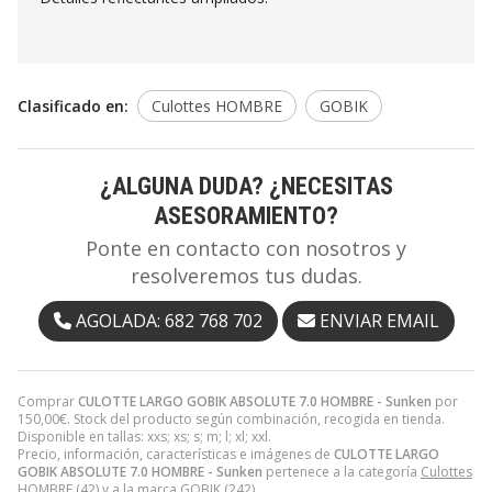
Clasificado en:
Culottes HOMBRE
GOBIK
¿ALGUNA DUDA? ¿NECESITAS
ASESORAMIENTO?
Ponte en contacto con nosotros y
resolveremos tus dudas.
AGOLADA: 682 768 702
ENVIAR EMAIL
Comprar
CULOTTE LARGO GOBIK ABSOLUTE 7.0 HOMBRE - Sunken
por
150,00
€
. Stock del producto según combinación, recogida en tienda.
Disponible en tallas: xxs; xs; s; m; l; xl; xxl.
Precio, información, características e imágenes de
CULOTTE LARGO
GOBIK ABSOLUTE 7.0 HOMBRE - Sunken
pertenece a la categoría
Culottes
HOMBRE
(42) y a la marca
GOBIK
(242).