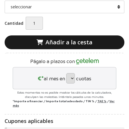
Cantidad
Añadir a la cesta
Págalo a plazos con
€*
al mes en
cuotas
Estos momentos no es posible mostrar los cálculos de la calculadora,
disculpen las molestias. Inténtelo pasados unos minutos.
*Importe a financiar
/
Importe total adeudado
/
TIN
%
/
TAE
%
/
Ver
más
Cupones aplicables