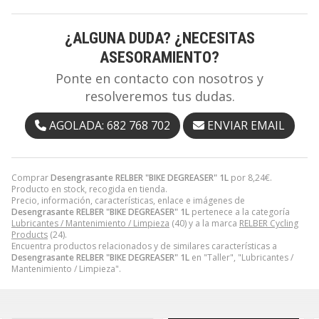
¿ALGUNA DUDA? ¿NECESITAS
ASESORAMIENTO?
Ponte en contacto con nosotros y
resolveremos tus dudas.
AGOLADA: 682 768 702
ENVIAR EMAIL
Comprar
Desengrasante RELBER "BIKE DEGREASER" 1L
por
8,24
€
.
Producto en stock, recogida en tienda.
Precio, información, características, enlace e imágenes de
Desengrasante RELBER "BIKE DEGREASER" 1L
pertenece a la categoría
Lubricantes / Mantenimiento / Limpieza
(40) y a la marca
RELBER Cycling
Products
(24).
Encuentra productos relacionados y de similares características a
Desengrasante RELBER "BIKE DEGREASER" 1L
en "Taller", "Lubricantes /
Mantenimiento / Limpieza".