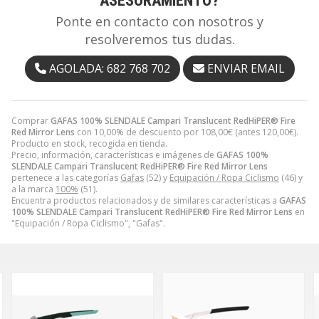
Ponte en contacto con nosotros y
resolveremos tus dudas.
AGOLADA: 682 768 702
ENVIAR EMAIL
Comprar
GAFAS 100% SLENDALE Campari Translucent RedHiPER® Fire
Red Mirror Lens
con 10,00% de descuento por
108,00
€
(antes
120,00
€
).
Producto en stock, recogida en tienda.
Precio, información, características e imágenes de
GAFAS 100%
SLENDALE Campari Translucent RedHiPER® Fire Red Mirror Lens
pertenece a las categorías
Gafas
(52) y
Equipación / Ropa Ciclismo
(46) y
a la marca
100%
(51).
Encuentra productos relacionados y de similares características a
GAFAS
100% SLENDALE Campari Translucent RedHiPER® Fire Red Mirror Lens
en
"Equipación / Ropa Ciclismo", "Gafas".