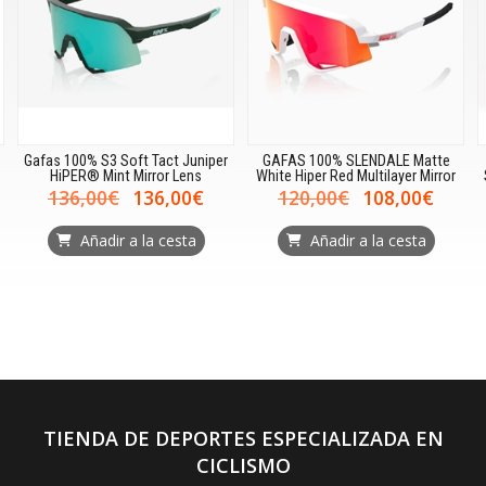
t Juniper
GAFAS 100% SLENDALE Matte
GAFAS 100% SLENDALE Sa
 Lens
White Hiper Red Multilayer Mirror
Storm Metallic Purple Mirro
,00€
120,00€
108,00€
110,00€
99,00
esta
Añadir a la cesta
Añadir a la cesta
TIENDA DE DEPORTES ESPECIALIZADA EN
CICLISMO