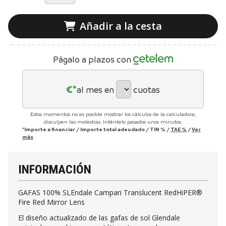
Añadir a la cesta
Págalo a plazos con
€*
al mes en
cuotas
Estos momentos no es posible mostrar los cálculos de la calculadora,
disculpen las molestias. Inténtelo pasados unos minutos.
*Importe a financiar
/
Importe total adeudado
/
TIN
%
/
TAE
%
/
Ver
más
INFORMACIÓN
GAFAS 100% SLEndale Campari Translucent RedHiPER®
Fire Red Mirror Lens
El diseño actualizado de las gafas de sol Glendale