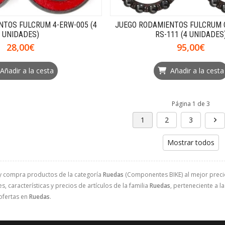
NTOS FULCRUM 4-ERW-005 (4
JUEGO RODAMIENTOS FULCRUM 
UNIDADES)
RS-111 (4 UNIDADES
28,00€
95,00€
Añadir a la cesta
Añadir a la cesta
Página 1 de 3
1
2
3
Mostrar todos
y compra productos de la categoría
Ruedas
(Componentes BIKE) al mejor precio
, características y precios de artículos de la familia
Ruedas
, perteneciente a l
ofertas en
Ruedas
.