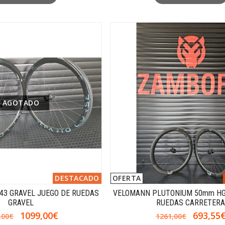
AGOTADO
DESTACADO
OFERTA
43 GRAVEL JUEGO DE RUEDAS
VELOMANN PLUTONIUM 50mm HG
GRAVEL
RUEDAS CARRETER
1099,00€
693,55
,00€
1261,00€