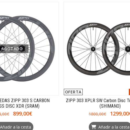
AGOTADO
OFERTA
EDAS ZIPP 303 S CARBON
ZIPP 303 XPLR SW Carbon Disc T
SS DISC XDR (SRAM)
(SHIMANO)
899,00€
1299,00
8,00€
1800,00€
Añadir a la cesta
Añadir a la cesta